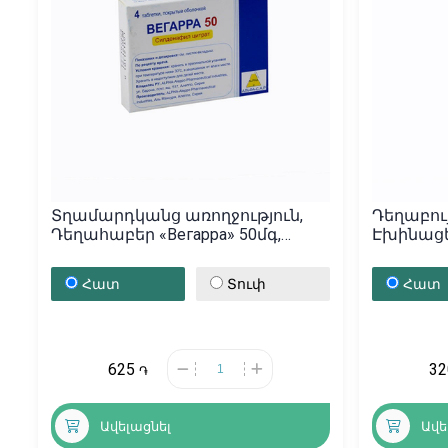
Տղամարդկանց առողջություն,
Դեղաբույ
Դեղահաբեր «Вегарра» 50մգ,
Էխինացե
Սիրիա
20գր, Հ
Հատ
Տուփ
Հատ
625
3
֏
Ավելացնել
Ավե