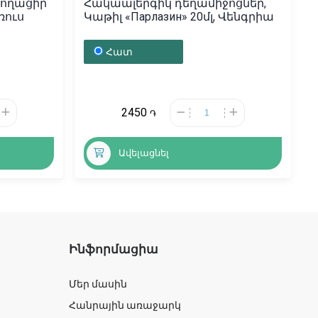
 Ցողացիր
Հակաալերգիկ դեղամիջոցներ,
առուս
Կաթիլ «Парлазин» 20մլ, Վենգրիա
Հատ
2450
֏
Ավելացնել
Ինֆորմացիա
Մեր մասին
Հանրային առաջարկ