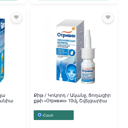
լա
Քիթ / Կոկորդ / Ականջ, Ցողացիր
րմանիա
քթի «Отривин» 10մլ, Շվեյցարիա
Հատ