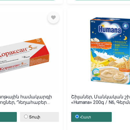
նոթային համակարգի
Շիլաներ, Մանկական շի
ոցներ, Դեղահաբեր
«Humana» 200գ / N6, Գե
н» 5մգ, Ֆրանսիա
Տուփ
Հատ