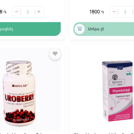
38
1800
֏
֏
լացնել
Առկա չէ