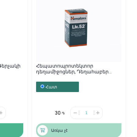
 Գերչակի
Հեպատոպրոտեկտոր
դեղամիջոցներ, Դեղահաբեր
«Himalaya» Liv-52, Լատվիա
Հատ
30
֏
Առկա չէ