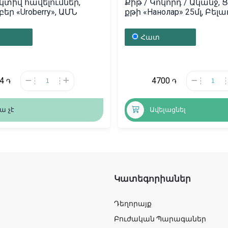
տիվ հավելումներ,
Քիթ / Կոկորդ / Ականջ,
ր «Uroberry», ԱՄՆ
քթի «Нанолар» 25մլ, Բել
Հատ
94
4700
֏
֏
ա չէ
Ավելացնել
Կատեգորիաներ
Դեղորայք
Բուժական Պարագաներ