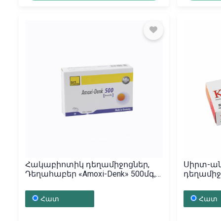
Հակաբիոտիկ դեղամիջոցներ,
Սիրտ-ա
Դեղահաբեր «Amoxi-Denk» 500մգ,
դեղամիջ
Գերմանիա
«Коракса
Հատ
Հատ