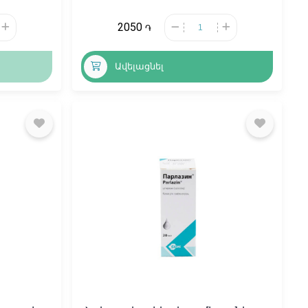
2050
֏
Ավելացնել