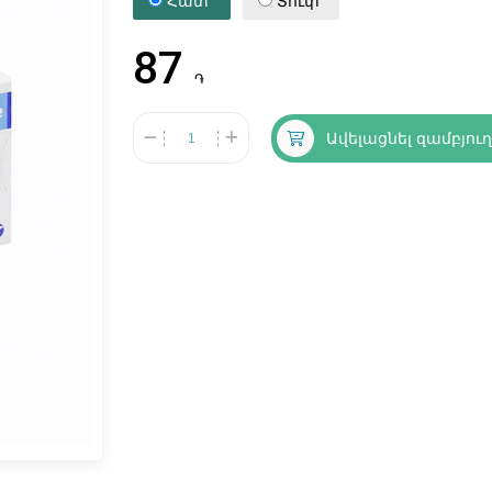
Հատ
Տուփ
87
֏
Ավելացնել զամբյու