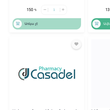
150
1
֏
Առկա չէ
Ավե