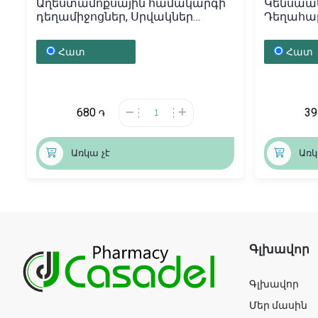
Աղեստամոքսային համակարգի
Կենսաակ
դեղամիջոցներ, Սրվակներ
Դեղահաբե
Լակտոսպեյ Դրինք 10մլ N10,
Իտալիա
Հատ
Հատ
680
3
֏
Առկա չէ
Առկ
Գլխավոր
Գլխավոր
Մեր մասին