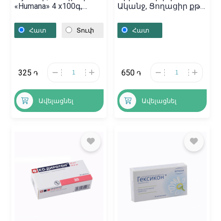
«Humana» 4 x100գ,
Ականջ, Ցողացիր քթի
Գերմանիա
«Рино Стоп» 20մլ,
Ռուսաստան
Հատ
Տուփ
Հատ
325
650
֏
֏
Ավելացնել
Ավելացնել