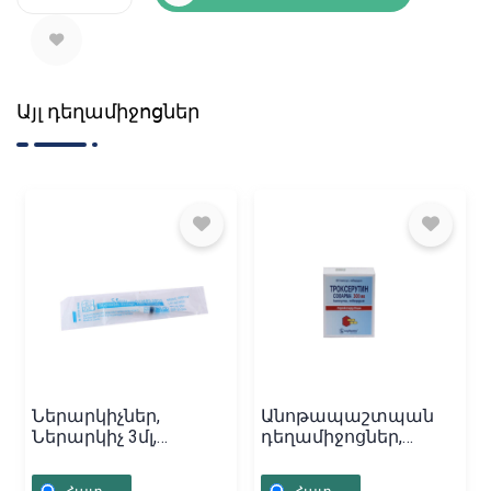
Այլ դեղամիջոցներ
Ներարկիչներ,
Անոթապաշտպան
Ներարկիչ 3մլ,
դեղամիջոցներ,
Հայաստան
Դեղապատիճներ
«Troxerutin» 300մգ,