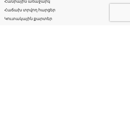
Հանրային առաջարկ
Հաճախ տրվող հարցեր
Կուտակային քարտեր
Շահավետ ակցիաներ
Կոնտակտներ
Գաղտնիության քաղաքականություն
Կատեգորիաներ
Դեղորայք
Բուժական Պարագաներ
Դեղաբույսեր և Յուղեր
Խնամք և Հիգիենա
Մանկական
Ինֆորմացիա