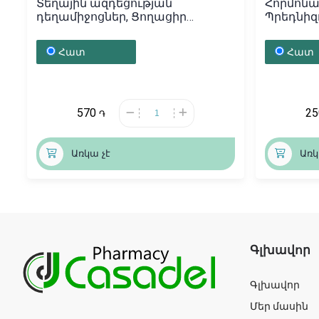
Տեղային ազդեցության
Հորմոնա
դեղամիջոցներ, Ցողացիր
Պրեդնիզո
«Клотримазол» 20մլ, Ռումինիա
Բելառու
Հատ
Հատ
570
2
֏
Առկա չէ
Առկ
Գլխավոր
Գլխավոր
Մեր մասին