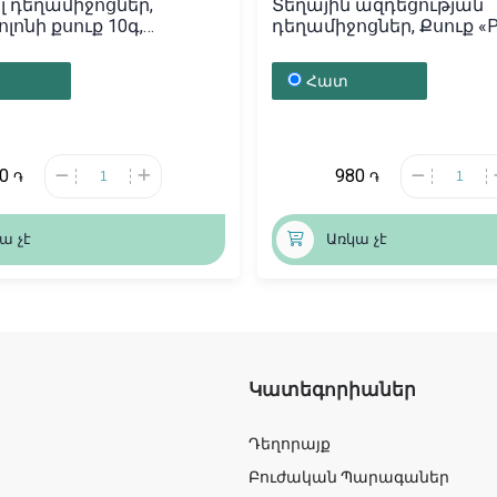
լ դեղամիջոցներ,
Տեղային ազդեցության
լոնի քսուք 10գ,
դեղամիջոցներ, Քսուք «Pa
ս
150մլ, Ռուսաստան
Հատ
50
980
֏
֏
ա չէ
Առկա չէ
Կատեգորիաներ
Դեղորայք
Բուժական Պարագաներ