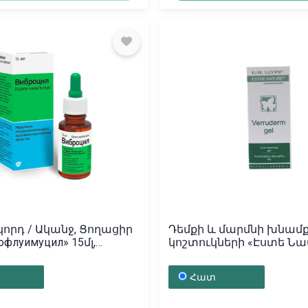
կորդ / Ականջ, Ցողացիր
Դեմքի և մարմնի խնամք,
офлуимуцил» 15մլ,
կոշտուկների «Էստե Նա
րիա
10մլ, Հայաստան
Հատ