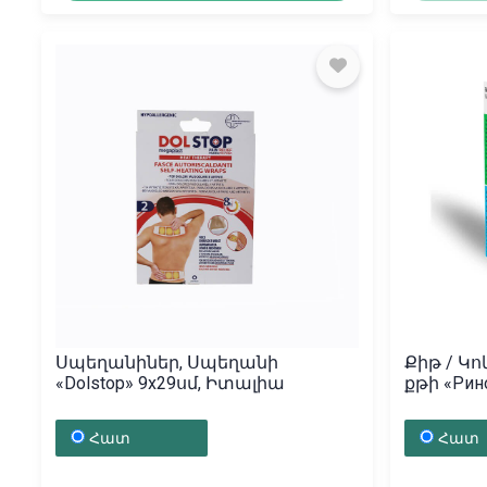
Սպեղանիներ, Սպեղանի
Քիթ / Կո
«Dolstop» 9x29սմ, Իտալիա
քթի «Рин
Շվեյցա
Հատ
Հատ