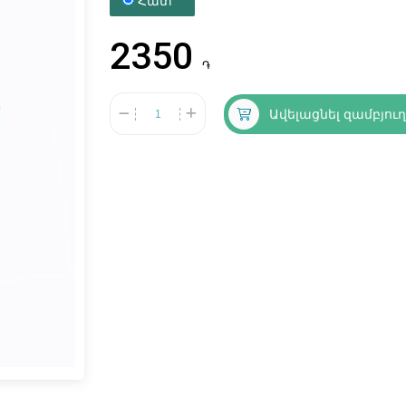
Հատ
2350
֏
Ավելացնել զամբյու