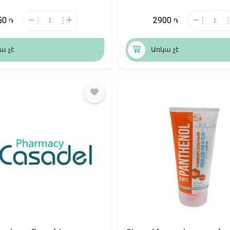
50
2900
֏
֏
ա չէ
Առկա չէ