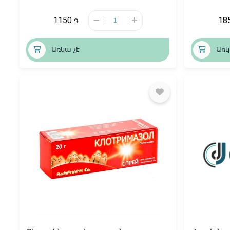
1150
18
֏
Առկա չէ
Առկ