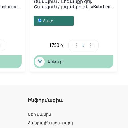
Շամպուն / Լոգանքի գել,
nthenol»
Շամպուն / լոգանքի գել «Bubchen»
230մլ, Գերմանիա
Հատ
1750
֏
Առկա չէ
Ինֆորմացիա
Մեր մասին
Հանրային առաջարկ