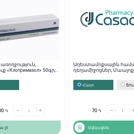
առողջություն,
Աղեստամոքսային համ
» 50գր,
դեղամիջոցներ, Մաալոք
ան
դեղահաբ N40, Իտալիա
Հատ
Տո
00
70
֏
֏
ա չէ
Ավելացնել