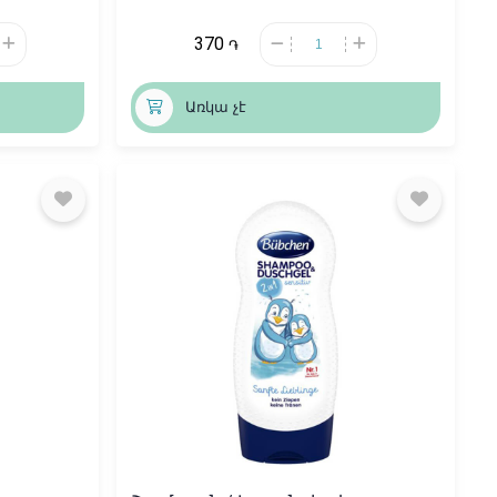
370
֏
Առկա չէ