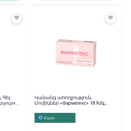
 Գել
Կանանց առողջություն,
տյուր»
Մոմիկներ «Фарматекс» 18.9մգ,
Ֆրանսիա
Հատ