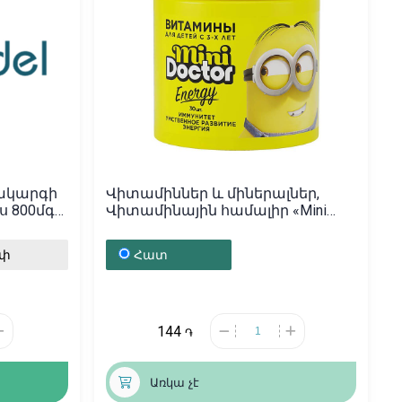
ակարգի
Վիտամիններ և միներալներ,
ս 800մգ
Վիտամինային համալիր «Mini
doctor», Իռլանդիա
ւփ
Հատ
144
֏
Առկա չէ