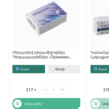
Սեդատիվ դեղամիջոցներ,
Կանանց 
Դեղապատիճներ «Прикалм»,
Նրբաքսուք «Клотримазол
Հայաստան
Հայաստ
Հատ
Տուփ
Հատ
217
21
֏
Ավելացնել
Առկ