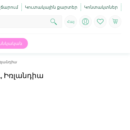
վճարում
Կուտակային քարտեր
Կոնտակտներ
Հայ
անկական
Իռլանդիա
գ, Իռլանդիա