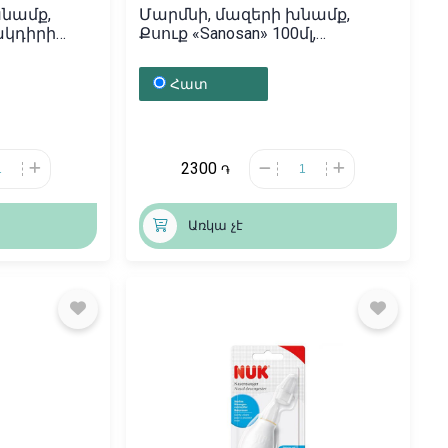
խնամք,
Մարմնի, մազերի խնամք,
ակդիրի
Քսուք «Sanosan» 100մլ,
րմանիա
Գերմանիա
Հատ
2300
֏
Առկա չէ