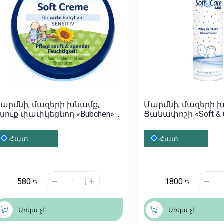
արմնի, մազերի խնամք,
Մարմնի, մազերի 
սուք փափկեցնող «Bubchen»
Ցանափոշի «Soft & C
0մլ, Գերմանիա
Իսպանիա
Հատ
Հատ
580
1800
֏
֏
Առկա չէ
Առկա չէ