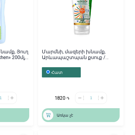
նամք, Յուղ
Մարմնի, մազերի խնամք,
en» 200մլ,
Արևապաշտպան քսուք /
80+SPF / 75մլ, Ռուսաստան
Հատ
1820
֏
Առկա չէ