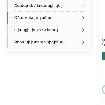
Շամպուն / Լոգանքի գել
Օճառ/հեղուկ օճառ
Լվացքի փոշի / Հեղուկ
Մ
Բերանի խոռոչի հիգիենա
Կ
«