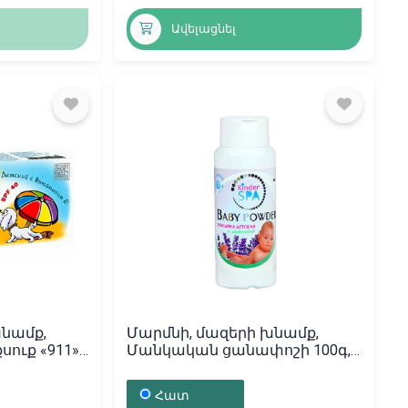
Ավելացնել
խնամք,
Մարմնի, մազերի խնամք,
ուք «911»
Մանկական ցանափոշի 100գ,
ստան
Ռուսաստան
Հատ