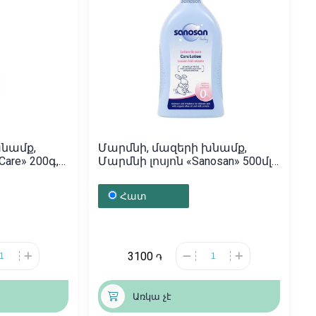
խնամք,
Մարմնի, մազերի խնամք,
are» 200գ,
Մարմնի լոսյոն «Sanosan» 500մլ,
Գերմանիա
Հատ
3100
֏
Առկա չէ