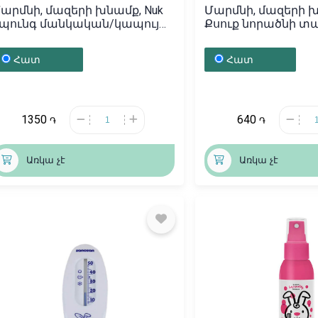
արմնի, մազերի խնամք, Nuk
Մարմնի, մազերի 
պունգ մանկական/կապույտ,
Քսուք նորածնի տ
երմանիա
«Bubchen» 20մլ, Գե
Հատ
Հատ
1350
640
֏
֏
Առկա չէ
Առկա չէ