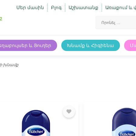
Մեր մասին
Բլոգ
Աշխատանք
Առաքում և 
2
եղաբույսեր և Յուղեր
Խնամք և Հիգիենա
Մ
րի խնամք