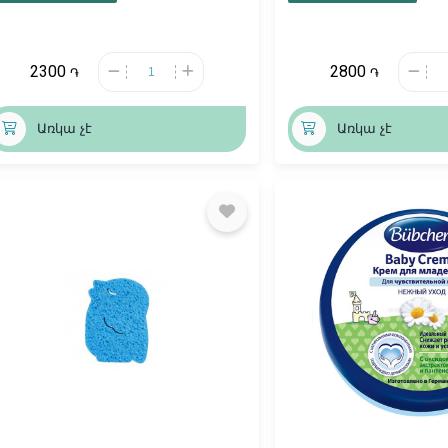
2300
2800
֏
֏
Առկա չէ
Առկա չէ