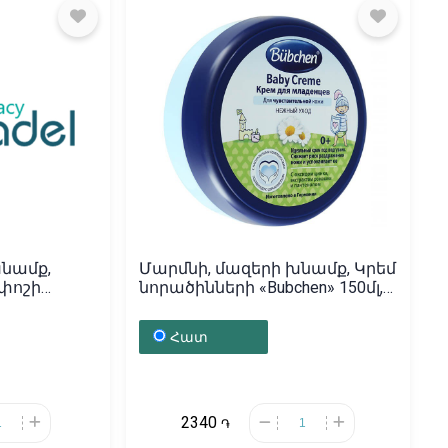
խնամք,
Մարմնի, մազերի խնամք, Կրեմ
փոշի
նորածինների «Bubchen» 150մլ,
յաստան
Գերմանիա
Հատ
2340
֏