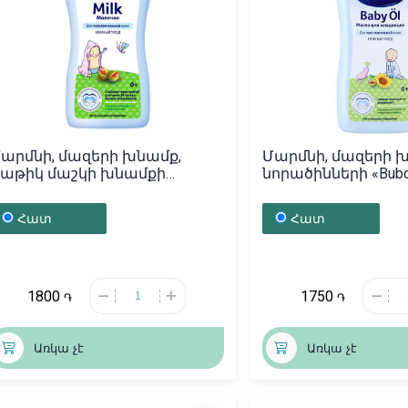
արմնի, մազերի խնամք,
Մարմնի, մազերի խ
աթիկ մաշկի խնամքի
նորածինների «Bubch
Bubchen» 200մլ, Գերմանիա
Գերմանիա
Հատ
Հատ
1800
1750
֏
֏
Առկա չէ
Առկա չէ