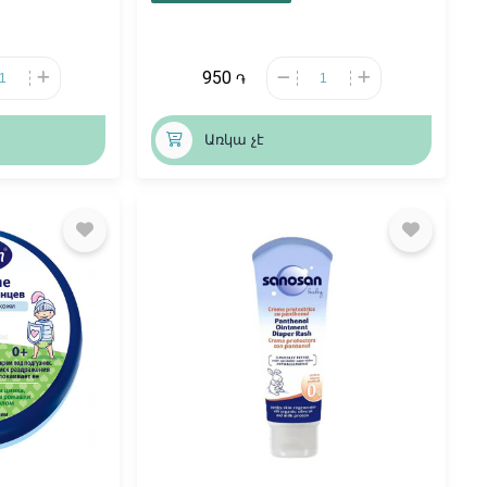
950
֏
Առկա չէ