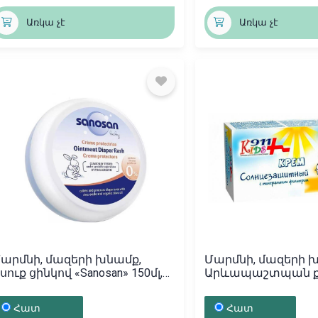
Առկա չէ
Առկա չէ
արմնի, մազերի խնամք,
Մարմնի, մազերի 
սուք ցինկով «Sanosan» 150մլ,
Արևապաշտպան քս
երմանիա
Kids 150մլ, Ռուսա
Հատ
Հատ