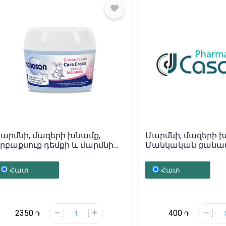
արմնի, մազերի խնամք,
Մարմնի, մազերի 
րբաքսուք դեմքի և մարմնի
Մանկական ցանա
Sanosan» 150մլ, Գերմանիա
《Էսկո》 100գ, Հա
Հատ
Հատ
2350
400
֏
֏