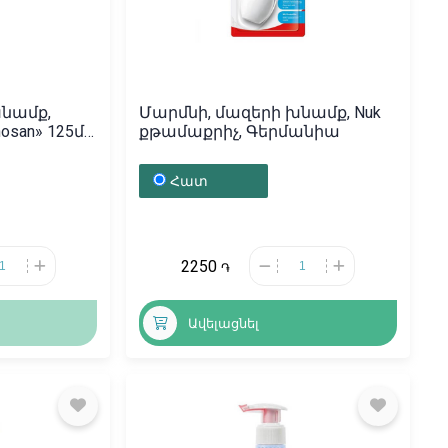
խնամք,
Մարմնի, մազերի խնամք, Nuk
san» 125մլ,
քթամաքրիչ, Գերմանիա
Հատ
2250
֏
Ավելացնել