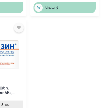
Առկա չէ
ներ,
н-АБ»,
Տուփ