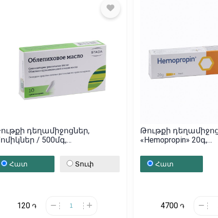
ութքի դեղամիջոցներ,
Թութքի դեղամիջոց
ոմիկներ / 500մգ,
«Hemopropin» 20գ,
Ռուսաստան
Եվրոմիություն
Հատ
Տուփ
Հատ
120
4700
֏
֏