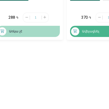
288
370
֏
֏
Առկա չէ
Ավելացնել