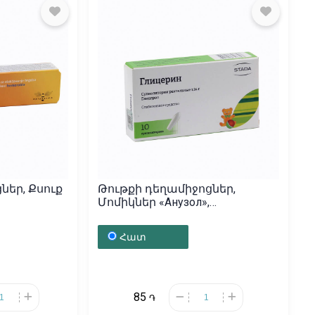
ներ, Քսուք
Թութքի դեղամիջոցներ,
Մոմիկներ «Анузол»,
Ռուսաստան
Հատ
85
֏