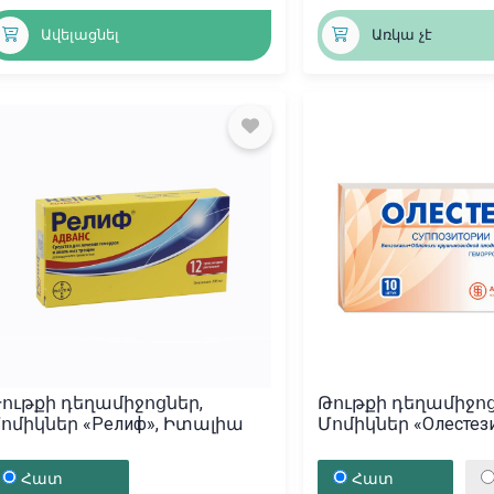
Ավելացնել
Առկա չէ
ութքի դեղամիջոցներ,
Թութքի դեղամիջոց
ոմիկներ «Релиф», Իտալիա
Մոմիկներ «Олестези
Ռուսաստան
Հատ
Հատ