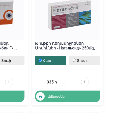
ներ,
Թութքի դեղամիջոցներ,
бин Г»,
Մոմիկներ «Натальсид» 250մգ,
Ռուսաստան
Տուփ
Հատ
Տուփ
335
֏
Ավելացնել