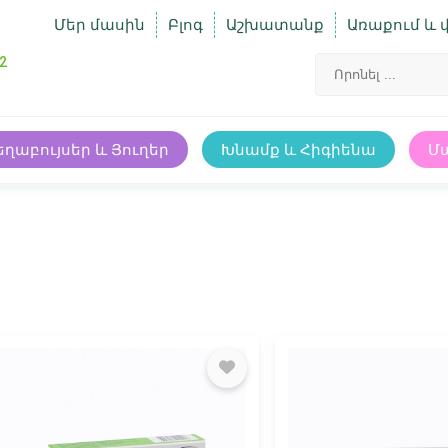
Մեր մասին
Բլոգ
Աշխատանք
Առաքում և 
2
եղաբույսեր և Յուղեր
Խնամք և Հիգիենա
Մ