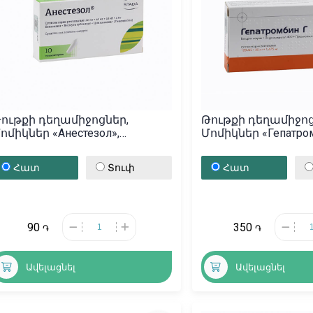
ութքի դեղամիջոցներ,
Թութքի դեղամիջոց
ոմիկներ «Анестезол»,
Մոմիկներ «Гепатром
Ռուսաստան
Սերբիա
Հատ
Տուփ
Հատ
90
350
֏
֏
Ավելացնել
Ավելացնել