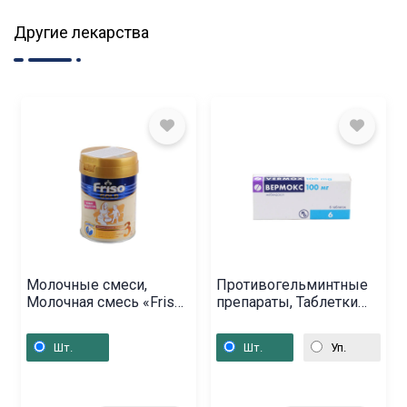
Другие лекарства
Молочные смеси,
Противогельминтные
Молочная смесь «Friso»
препараты, Таблетки
Gold / 3 / 400г,
«Вермокс» 100 мг,
Հոլանդիա
Վենգրիա
Шт.
Шт.
Уп.