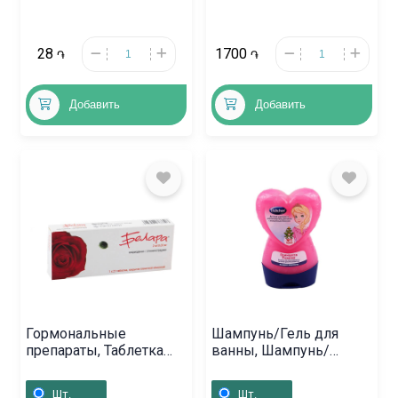
28
1700
֏
֏
Добавить
Добавить
Гормональные
Шампунь/Гель для
препараты, Таблетка
ванны, Шампунь/
«Белара», Վենգրիա
ополаскиватель
«Бюбхен» 230 мл,
Шт.
Шт.