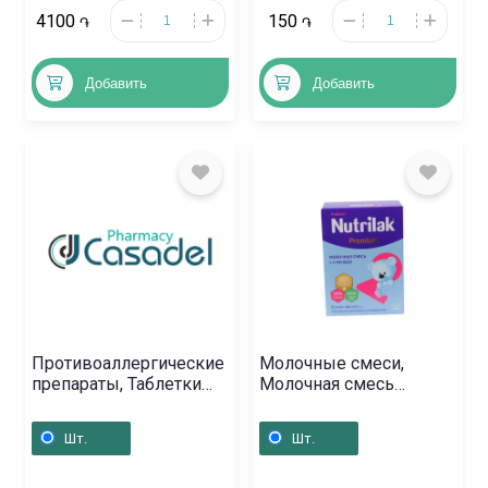
4100
150
֏
֏
Добавить
Добавить
Противоаллергические
Молочные смеси,
препараты, Таблетки
Молочная смесь
«Эриус» 5 мг,
«Nutrilak» Premium / 1 /
Բուլղարիա
600г, Ռուսաստան
Шт.
Шт.