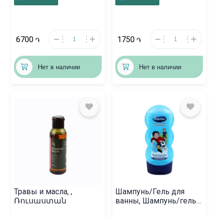
Գերմանիա
6700
1750
֏
֏
Нет в наличии
Нет в наличии
Травы и масла, ,
Шампунь/Гель для
Ռուսաստան
ванны, Шампунь/гель
«Бюбхен» 230 мл,