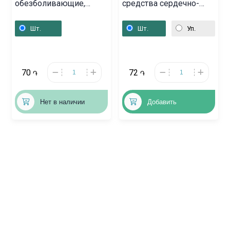
обезболивающие,
средства сердечно-
Таблетки «Миг» 400 мг,
сосудистой системы, ,
Գերմանիա
Վենգրիա
Шт.
Шт.
Уп.
70
72
֏
֏
Нет в наличии
Добавить