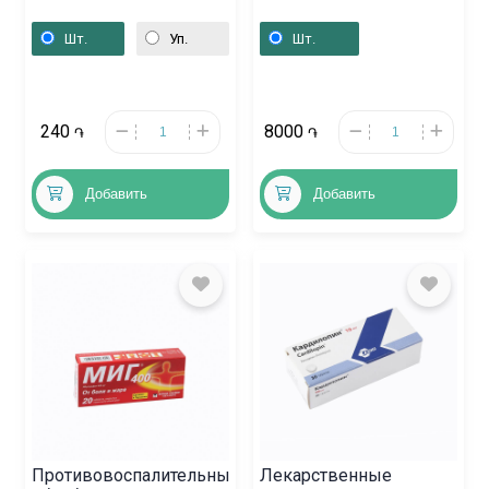
мг, ԱՄՆ
РН5 / 500 мл,
Ֆրանսիա
Шт.
Уп.
Шт.
240
8000
֏
֏
Добавить
Добавить
Противовоспалительные
Лекарственные