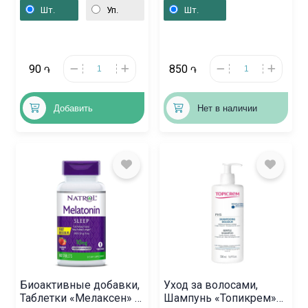
100мг, Մոլդովա
Эласт» 1,5мх6см,
Шт.
Уп.
Шт.
Լատվիա
90
850
֏
֏
Добавить
Нет в наличии
Биоактивные добавки,
Уход за волосами,
Таблетки «Мелаксен» 3
Шампунь «Топикрем»