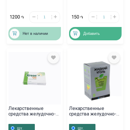
1200
150
֏
֏
Нет в наличии
Добавить
Лекарственные
Лекарственные
средства желудочно-
средства желудочно-
кишечной системы,
кишечной системы,
Капсулы «Креон»
Жидкий уголь,
Шт.
Шт.