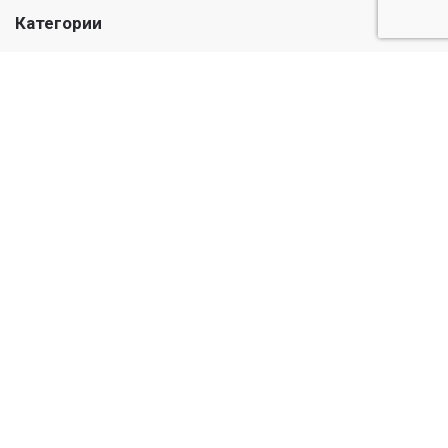
Категории
Лекарства
Медикаменты
Травы и масла
Уход и гигиена
Детский
Информация
О нас
Публичная оферта
© Casadel Pharmacy 2026. Все права защищены
Веб-дизайн и программирование сайта от Астудио