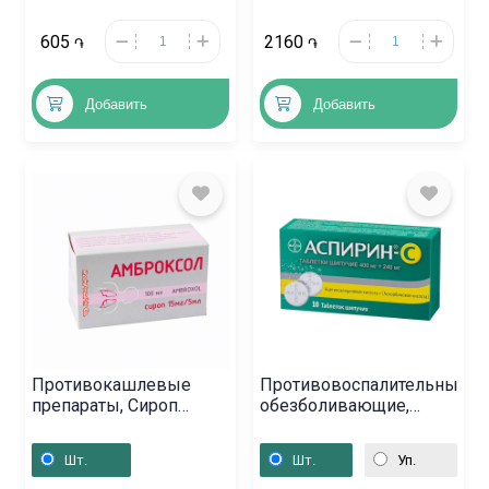
605
2160
֏
֏
Добавить
Добавить
Противокашлевые
Противовоспалительные
препараты, Сироп
обезболивающие,
«Амброксол» 100мл,
Таблетки растворимые
Ռումինիա
«Аспирин», Գերմանիա
Шт.
Шт.
Уп.