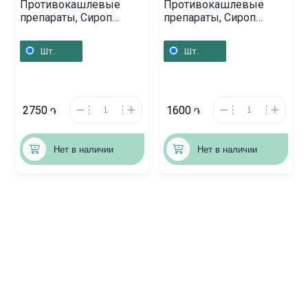
Противокашлевые
Противокашлевые
препараты, Сироп
препараты, Сироп
«Синекод» 200мл,
«Халиксол» 100 мл,
Շվեյցարիա
Վենգրիա
Шт.
Шт.
2750
1600
֏
֏
Нет в наличии
Нет в наличии