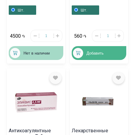
20мл, Ֆրանսիա
10 мл, Հայաստան
Шт.
Шт.
4500
560
֏
֏
Нет в наличии
Добавить
Антикоагулянтные
Лекарственные