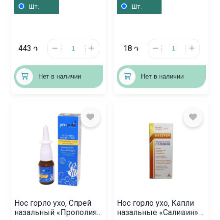
Ռուսաստան
Здоровья» 0,005г,
Шт.
Шт.
Ուկրաինա
443
18
֏
֏
Нет в наличии
Нет в наличии
Нос горло ухо, Спрей
Нос горло ухо, Капли
назальный «Прополия»
назальные «Саливин»