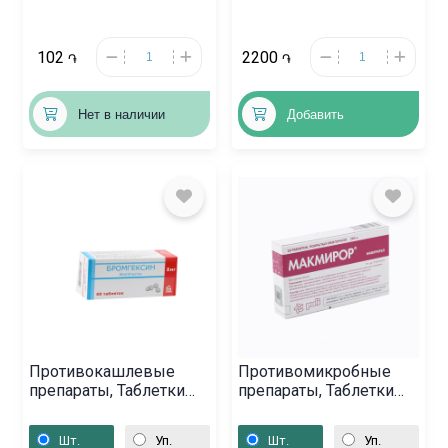
102
2200
֏
֏
Нет в наличии
Добавить
Противокашлевые
Противомикробные
препараты, Таблетки
препараты, Таблетки
«Бромгексин» 8мг,
«Макмирор» 200 мг,
Բելառուս
Իտալիա
Шт.
Уп.
Шт.
Уп.