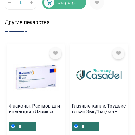
Առկա չէ
Другие лекарства
Флаконы, Раствор для
Глазные капли, Трудекс
инъекций «Лазикс» ,
гл.кап 3мг/1мг/мл -
5мл, Բուլղարիա
Шт.
Шт.