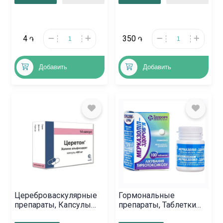
4
350
֏
֏
Добавить
Добавить
Цереброваскулярные
Гормональные
препараты, Капсулы
препараты, Таблетки
«Церотекс» 400 мг,
«Мерказолил