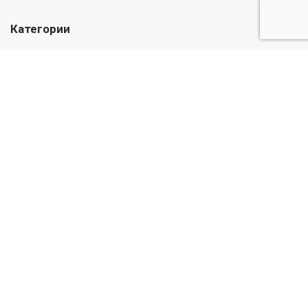
Категории
Лекарства
Медикаменты
Травы и масла
Уход и гигиена
Детский
Информация
О нас
Публичная оферта
© Casadel Pharmacy 2026. Все права защищены