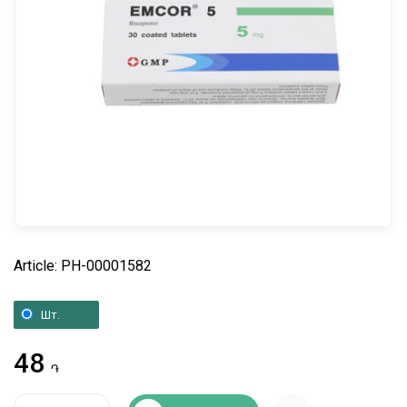
Article: PH-00001582
Шт.
48
֏