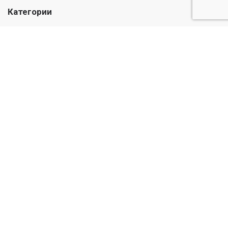
Категории
Лекарства
Медикаменты
Травы и масла
Уход и гигиена
Детский
Информация
О нас
Публичная оферта
© Casadel Pharmacy 2026. Все права защищены
Веб-дизайн и программирование сайта от Астудио