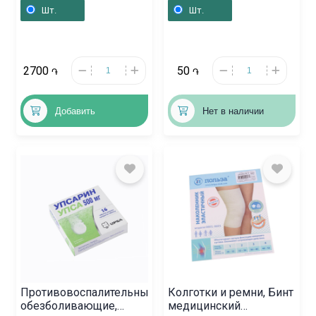
Эласт» 3мх120см,
Шт.
Шт.
Լատվիա
2700
50
֏
֏
Добавить
Нет в наличии
Противовоспалительные
Колготки и ремни, Бинт
обезболивающие,
медицинский