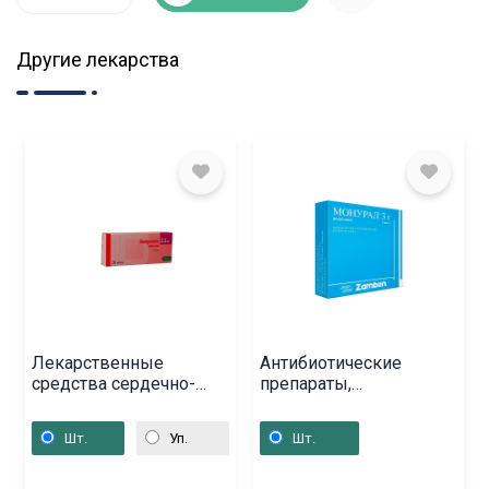
Другие лекарства
Лекарственные
Антибиотические
средства сердечно-
препараты,
сосудистой системы,
Лекарственный
Амприлан (2,5мг таб
порошок «Монурал» 3г,
Шт.
Уп.
Шт.
х30), Սլովենիա
Իտալիա