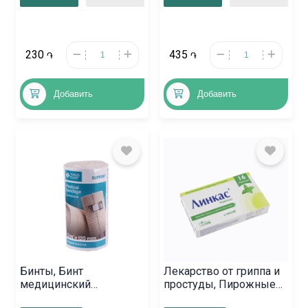
Հայաստան
230
435
֏
֏
Добавить
Добавить
Бинты, Бинт
Лекарство от гриппа и
медицинский
простуды, Пирожные
эластичный «Тонус
«Линкас», Պակիստան