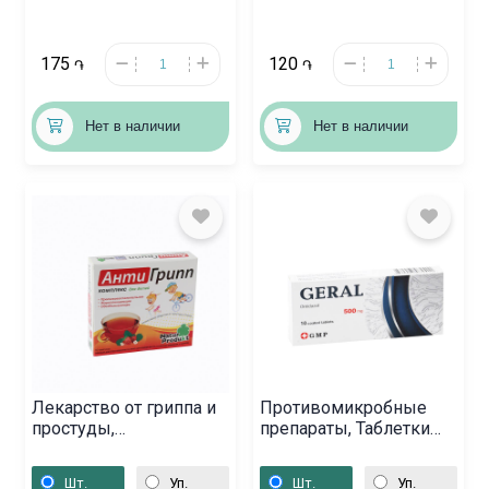
175
120
֏
֏
Нет в наличии
Нет в наличии
Лекарство от гриппа и
Противомикробные
простуды,
препараты, Таблетки
Медицинский порошок
«Герал» 500 мг,
«Анти Грипп»,
Վրաստան
Шт.
Уп.
Шт.
Уп.