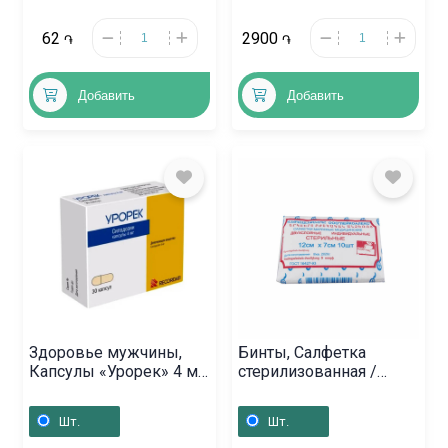
62
2900
֏
֏
Добавить
Добавить
Здоровье мужчины,
Бинты, Салфетка
Капсулы «Урорек» 4 мг,
стерилизованная /
Իտալիա
12смx7см, Հայաստան
Шт.
Шт.