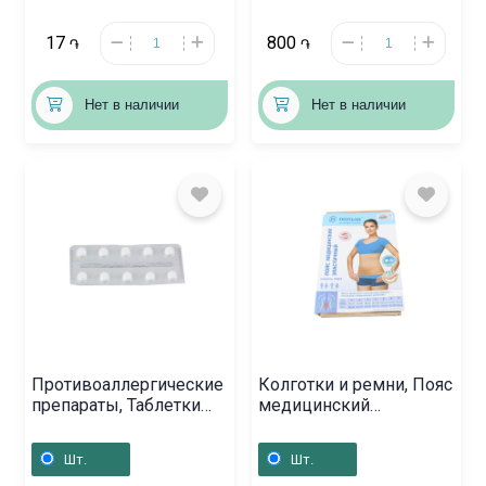
17
800
֏
֏
Нет в наличии
Нет в наличии
Противоаллергические
Колготки и ремни, Пояс
препараты, Таблетки
медицинский
«Димедрол-Белмед»
эластичный «Польза»
50 мг, Ռուսաստան
N2, Բելառուս
Шт.
Шт.