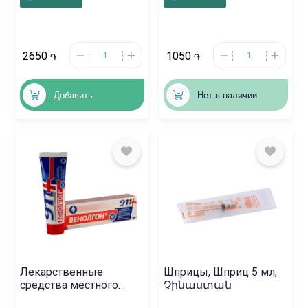
2650
1050
֏
֏
Добавить
Нет в наличии
Лекарственные
Шприцы, Шприц 5 мл,
средства местного
Չինաստան
действия, Гель