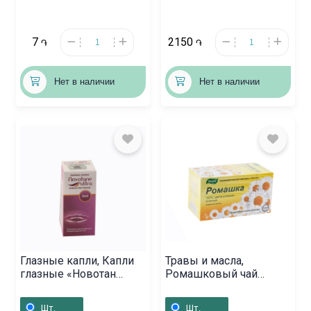
7
2150
֏
֏
Нет в наличии
Нет в наличии
Глазные капли, Капли
Травы и масла,
глазные «Новотан
Ромашковый чай
ультра» 5мл,
«Эвалар»,
Ֆրանսիա
Ռուսաստան
Шт.
Шт.