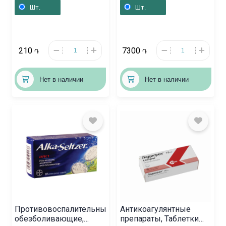
Բուլղարիա
Шт.
Шт.
210
7300
֏
֏
Нет в наличии
Нет в наличии
Противовоспалительные
Антикоагулянтные
обезболивающие,
препараты, Таблетки