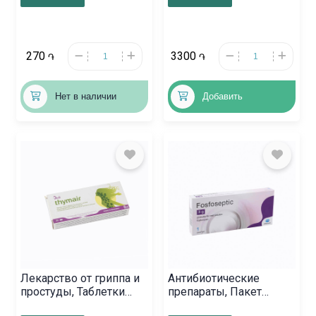
270
3300
֏
֏
Нет в наличии
Добавить
Лекарство от гриппа и
Антибиотические
простуды, Таблетки
препараты, Пакет
«Тимаир», Գերմանիա
«Фосфосептик» 3г,