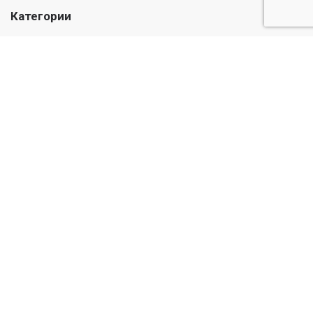
Категории
Лекарства
Медикаменты
Травы и масла
Уход и гигиена
Детский
Информация
О нас
Публичная оферта
© Casadel Pharmacy 2026. Все права защищены
Веб-дизайн и программирование сайта от Астудио