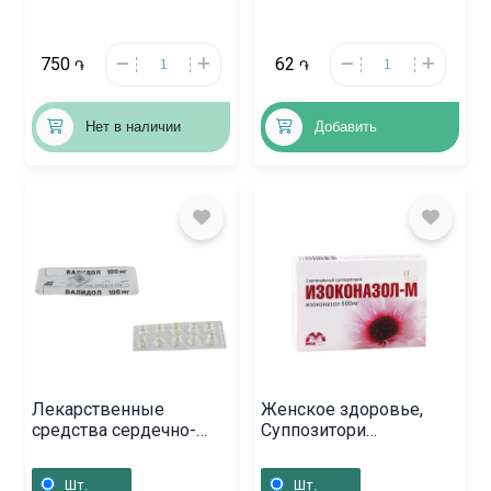
750
62
֏
֏
Нет в наличии
Добавить
Лекарственные
Женское здоровье,
средства сердечно-
Суппозитори
сосудистой системы, ,
«Изоконазол-М» 600г,
Ռուսաստան
Հայաստան
Шт.
Шт.