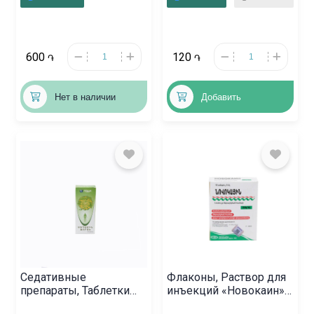
Ռուսաստան
600
120
֏
֏
Нет в наличии
Добавить
Седативные
Флаконы, Раствор для
препараты, Таблетки
инъекций «Новокаин»
«Седамин Форте»,
5мл, Հայաստան