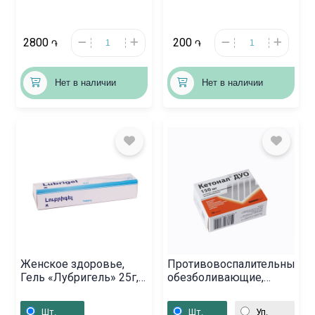
2800
200
֏
֏
Нет в наличии
Нет в наличии
Женское здоровье,
Противовоспалительные
Гель «Лубригель» 25г,
обезболивающие,
Հայաստան
Капсулы «Кетонал
Дуо» 150 мг,
Шт.
Шт.
Уп.