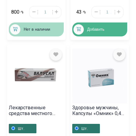
800
43
֏
֏
Нет в наличии
Добавить
Лекарственные
Здоровье мужчины,
средства местного
Капсулы «Омник» 0,4
действия, Гель
мг, Ռուսաստան
«Валусаль» 50г,
Шт.
Шт.
Լատվիա