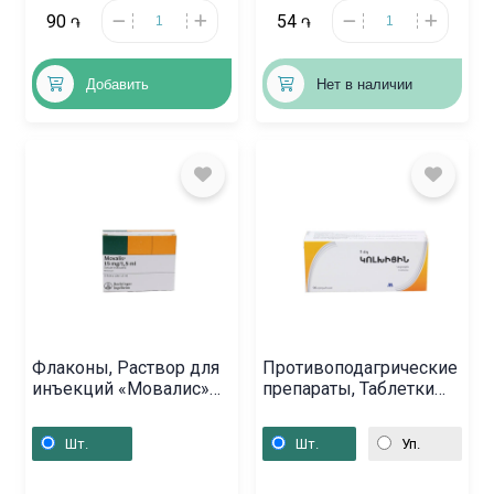
90
54
֏
֏
Добавить
Нет в наличии
Флаконы, Раствор для
Противоподагрические
инъекций «Мовалис»
препараты, Таблетки
1.5мл, Գերմանիա
«Колхицин» 1мг,
Հայաստան
Шт.
Шт.
Уп.