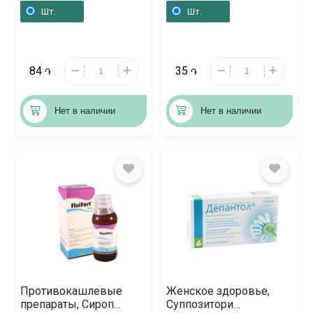
Հայաստան
Шт.
Шт.
84
35
֏
֏
Нет в наличии
Нет в наличии
Противокашлевые
Женское здоровье,
препараты, Сироп
Суппозитори