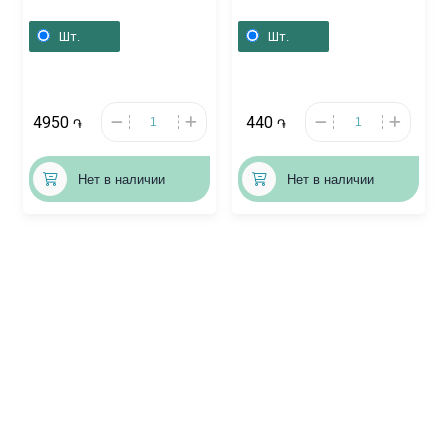
«ФлуиФорт» 120мл,
«Депантол»,
Բելգիա
Ռուսաստան
Шт.
Шт.
4950
440
֏
֏
Нет в наличии
Нет в наличии