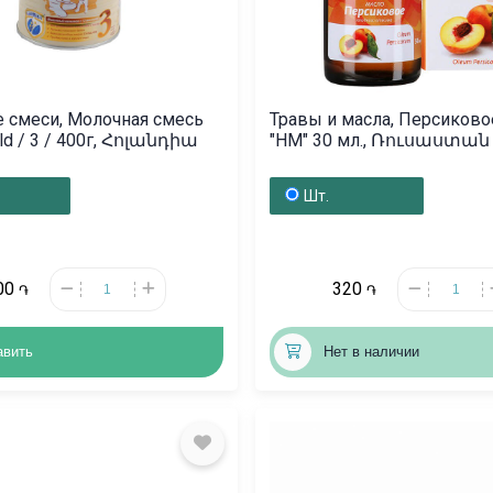
 смеси, Молочная смесь
Травы и масла, Персиково
old / 3 / 400г, Հոլանդիա
"НМ" 30 мл., Ռուսաստան
Шт.
00
320
֏
֏
авить
Нет в наличии