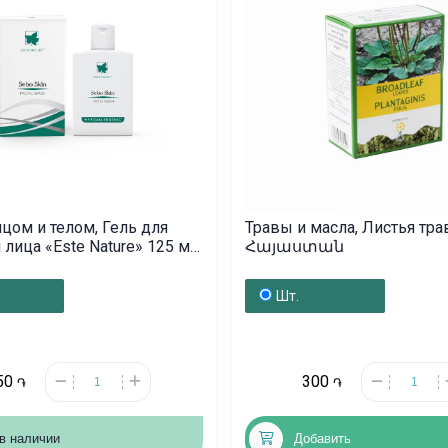
ицом и телом, Гель для
Травы и масла, Листья трав
лица «Este Nature» 125 мл,
Հայաստան
ան
Шт.
50
300
֏
֏
в наличии
Добавить