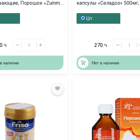
вающие, Порошок «Zumm-
капсулы «Селадоз» 500мг
գ, Վրաստան
Шт.
70
270
֏
֏
в наличии
Нет в наличии