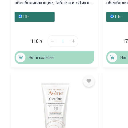
обезболивающие, Таблетки «Дикло-
обезболи
Денк» 100 мг, Գերմանիա
25» 25մ
Шт.
Шт.
110
1
֏
Нет в наличии
Нет 