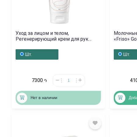
Уход за лицом и телом,
Молочные
Регенерирующий крем для рук
«Friso» G
«Авене» 100 мл, Ֆրանսիա
Шт.
Шт.
7300
41
֏
Нет в наличии
Доб