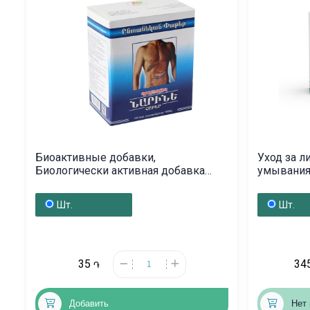
Биоактивные добавки,
Уход за л
Биологически активная добавка
умывания 
«Наринэ» 500 мг, Հայաստան
Հայաստ
Шт.
Шт.
35
34
֏
Добавить
Нет 