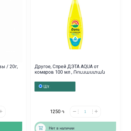
ы / 20г,
Другое, Спрей ДЭТА AQUA от
комаров 100 мл , Ռուսաստան
Шт.
1250
֏
Нет в наличии