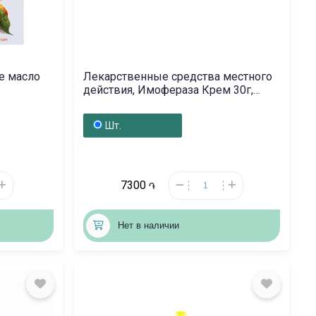
е масло
Лекарственные средства местного
действия, Имофераза Крем 30г,
Ռուսաստան
Шт.
7300
֏
Нет в наличии