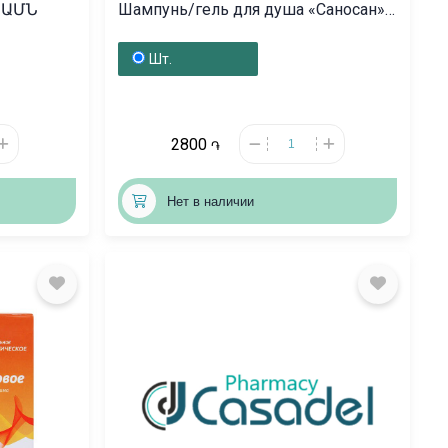
, ԱՄՆ
Шампунь/гель для душа «Саносан»
400г, Գերմանիա
Шт.
2800
֏
Нет в наличии