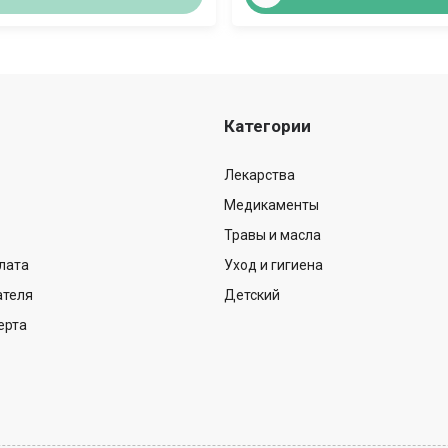
Категории
Лекарства
Медикаменты
Травы и масла
лата
Уход и гигиена
ателя
Детский
ерта