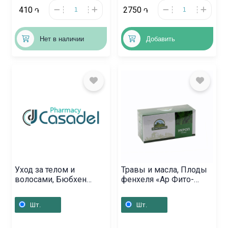
410
2750
֏
֏
Нет в наличии
Добавить
Уход за телом и
Травы и масла, Плоды
волосами, Бюбхен
фенхеля «Ар Фито-
солнцезащитный
Фарм» 2грх20,
лосьон для детей F50+
Հայաստան
Шт.
Шт.
100мл, Գերմանիա