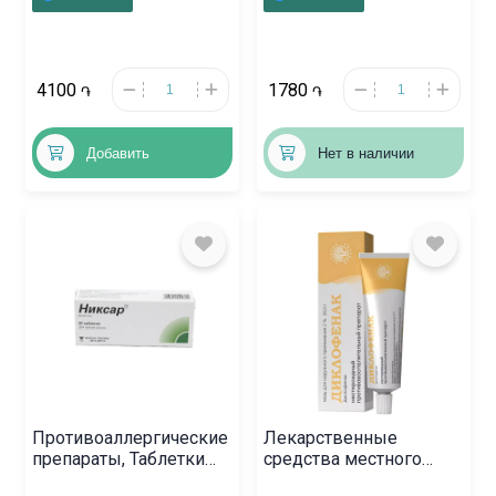
4100
1780
֏
֏
Добавить
Нет в наличии
Противоаллергические
Лекарственные
препараты, Таблетки
средства местного
«Никсар» 20 мг,
действия, Гель