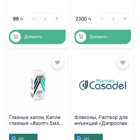
88
2300
֏
֏
Добавить
Добавить
Глазные капли, Капли
Флаконы, Раствор для
глазные «Азопт» 5мл,
инъекций «Дипроспан»
Բելգիա
1мл, Շվեյցարիա
Шт.
Шт.