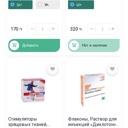
Իտալիա
«Диклофенак» 30г / 2%,
Шт.
Уп.
Шт.
Ռուսաստան
170
320
֏
֏
Добавить
Нет в наличии
Стимуляторы
Флаконы, Раствор для
хрящевых тканей,
инъекций «Диклотон»