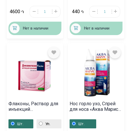
4600
440
֏
֏
Нет в наличии
Нет в наличии
Флаконы, Раствор для
Нос горло ухо, Спрей
инъекций
для носа «Аква Марис»
«Дексаметазон» 1мл,
50 мл, Խորվաթիա
Սլովենիա
Шт.
Уп.
Шт.