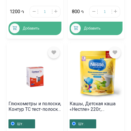
1200
800
֏
֏
Добавить
Добавить
Глюкометры и полоски,
Кашы, Детская каша
Контур ТС тест-полоски
«Нестле» 220г,
N50,
Ռուսաստան
Шт.
Шт.