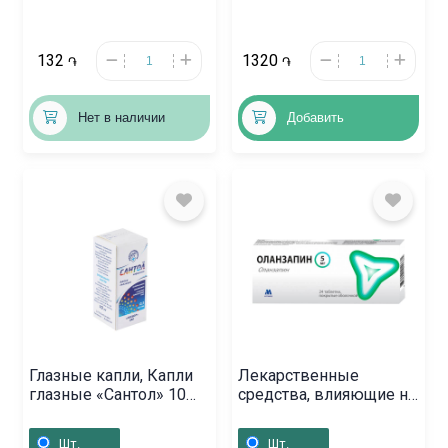
132
1320
֏
֏
Нет в наличии
Добавить
Глазные капли, Капли
Лекарственные
глазные «Сантол» 10
средства, влияющие на
мл, Հայաստան
ЦНС, Таблетки
«Оланзапин» 5мг,
Шт.
Шт.