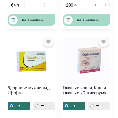
64
1200
֏
֏
Нет в наличии
Нет в наличии
Здоровье мужчины, ,
Глазные капли, Капли
Սիրիա
глазные «Оптисерум»
5мл, Ֆրանսիա
Шт.
Уп.
Шт.
Уп.