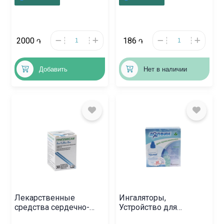
Հայաստան
2000
186
֏
֏
Добавить
Нет в наличии
Лекарственные
Ингаляторы,
средства сердечно-
Устройство для
сосудистой системы, ,
промывания носа