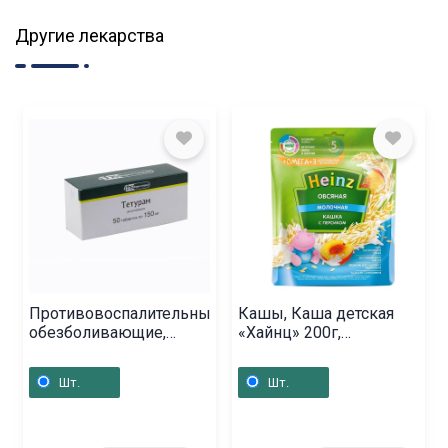
Другие лекарства
Противовоспалительные
Кашы, Каша детская
обезболивающие,
«Хайнц» 200г,
Таблетки «Тетурам» 150
Ռուսաստան
мг, Ռուսաստան
Шт.
Шт.