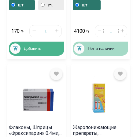
Ֆրանսիա
«Дельфин»,
Шт.
Уп.
Шт.
Ռուսաստան
170
4100
֏
֏
Добавить
Нет в наличии
Флаконы, Шприцы
Жаропонижающие
«Фраксипарин» 0.4мл,
препараты,