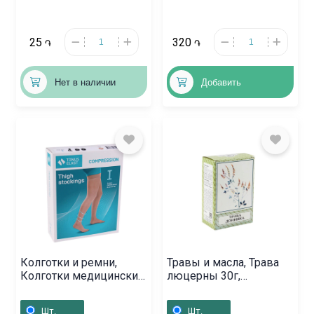
25
320
֏
֏
Нет в наличии
Добавить
Колготки и ремни,
Травы и масла, Трава
Колготки медицинские
люцерны 30г,
«Тонус Эласт»,
Հայաստան
Լատվիա
Шт.
Шт.