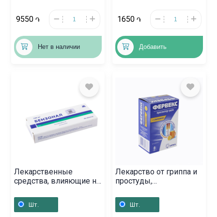
9550
1650
֏
֏
Нет в наличии
Добавить
Лекарственные
Лекарство от гриппа и
средства, влияющие на
простуды,
ЦНС, Таблетки
Лекарственный
«Бензонал» 100мг,
порошок «Фервекс»,
Шт.
Шт.
Հայաստան
Ֆրանսիա