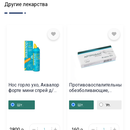
Другие лекарства
Нос горло ухо, Аквалор
Противовоспалительные
форте мини спрей д/
обезболивающие,
носа 50мл,
Таблетки «Артрозан» 15
Ռուսաստան
мг, Ռուսաստան
Шт.
Шт.
Уп.
2800
160
֏
֏