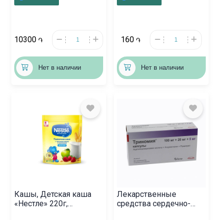
10300
160
֏
֏
Нет в наличии
Нет в наличии
Кашы, Детская каша
Лекарственные
«Нестле» 220г,
средства сердечно-
Ռուսաստան
сосудистой системы, ,