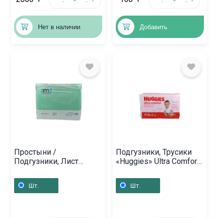
Нет в наличии
Добавить
Простыни /
Подгузники, Трусики
Подгузники, Лист
«Huggies» Ultra Comfort
«АМД» Экстра 60х90см,
N4, Չեխիա
Ֆրանսիա
Шт.
Шт.