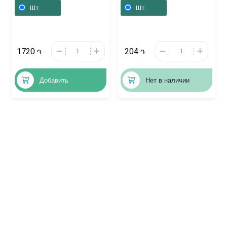
Իսպանիա
Шт.
Шт.
1720
204
֏
֏
Добавить
Нет в наличии