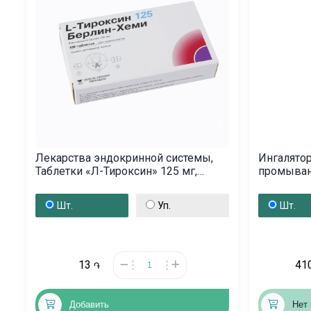
Лекарства эндокринной системы,
Ингалятор
Таблетки «Л-Тироксин» 125 мг,
промыван
Գերմանիա
Ռուսաս
Шт.
Уп.
Шт.
13
41
֏
Добавить
Нет 