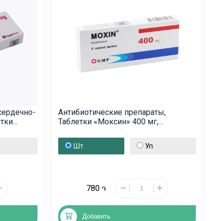
сердечно-
Антибиотические препараты,
етки
Таблетки «Моксин» 400 мг,
եդոնիա
Վրաստան
Шт.
Уп.
780
֏
Добавить