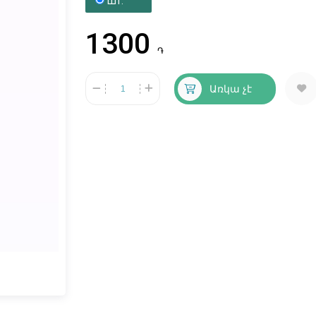
Шт.
1300
֏
Առկա չէ