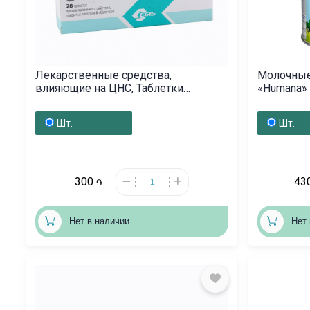
Лекарственные средства,
Молочные
влияющие на ЦНС, Таблетки
«Синдранол» 4мг, Հունաստան
Шт.
Шт.
300
43
֏
Нет в наличии
Нет 