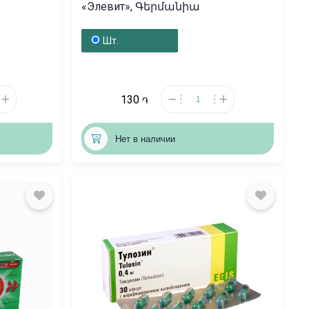
«Элевит», Գերմանիա
Шт.
130
֏
Нет в наличии