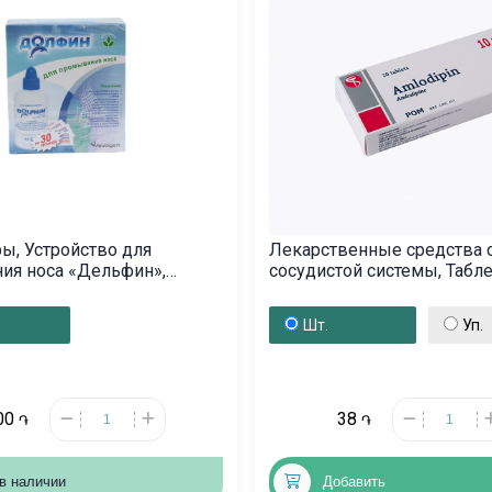
ы, Устройство для
Лекарственные средства 
ия носа «Дельфин»,
сосудистой системы, Табл
տան
«Амлодипин» 10мг, Մակ
Шт.
Уп.
00
38
֏
֏
в наличии
Добавить