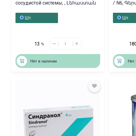
сосудистой системы, , Լեհաստան
/ N6, Գե
Шт.
Шт.
13
18
֏
Нет в наличии
Нет 