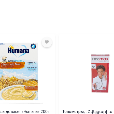
а детская «Humana» 200г
Тонометры, , Շվեյցարիա