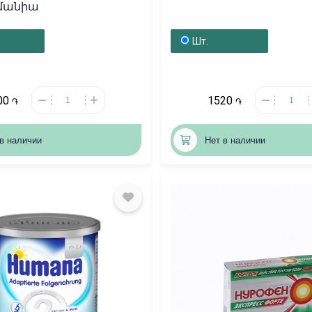
րմանիա
Шт.
00
1520
֏
֏
в наличии
Нет в наличии