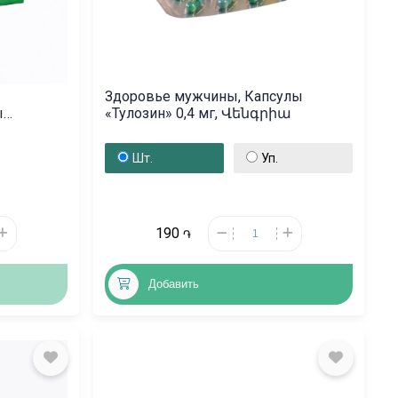
Здоровье мужчины, Капсулы
ы
«Тулозин» 0,4 мг, Վենգրիա
երլանդներ
Шт.
Уп.
190
֏
Добавить