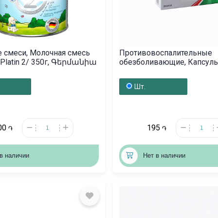
 смеси, Молочная смесь
Противовоспалительные
«Humana» Platin 2/ 350г, Գերմանիա
обезболивающие, Капсул
«Нурофенл» 400 мг, Նիդ
Шт.
00
195
֏
֏
в наличии
Нет в наличии