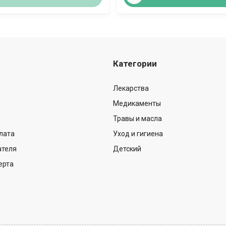
Категории
Лекарства
Медикаменты
Травы и масла
лата
Уход и гигиена
ателя
Детский
ерта