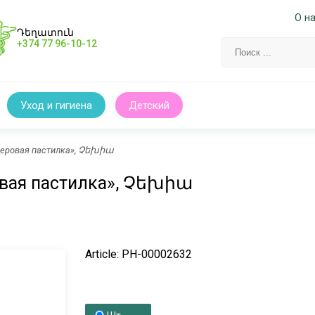
О н
Դեղատուն
+374 77 96-10-12
Уход и гигиена
Детский
ллеровая пастилка», Չեխիա
овая пастилка», Չեխիա
Article: PH-00002632