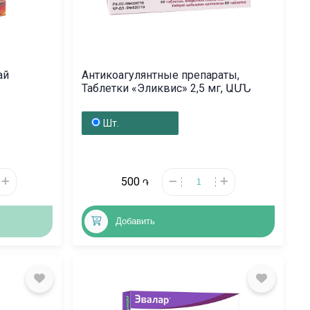
ай
Антикоагулянтные препараты,
Таблетки «Эликвис» 2,5 мг, ԱՄՆ
Шт.
500
֏
Добавить