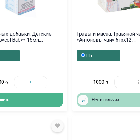
ные добавки, Детские
Травы и масла, Травяной ч
sycol Baby» 15мл,
«Антоновы чаи» 5грх12,
իա
Հայաստան
Шт.
00
1000
֏
֏
авить
Нет в наличии