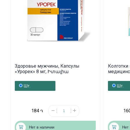
Здоровье мужчины, Капсулы
Колготки 
«Урорек» 8 мг, Իտալիա
медицинс
N 3, Բել
Шт.
Шт.
184
16
֏
Нет в наличии
Нет 