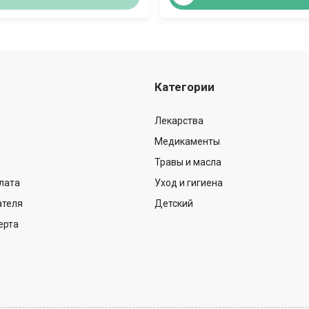
Категории
Лекарства
Медикаменты
Травы и масла
лата
Уход и гигиена
ателя
Детский
ерта