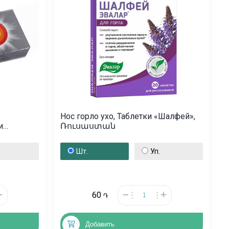
Нос горло ухо, Таблетки «Шалфей»,
и
Ռուսաստան
րլանդներ
Шт.
Уп.
60
֏
Добавить