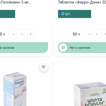
«Поллезин» 5 мг,
Таблетки «Ферро-Денк» 50
ա
Գերմանիա
Шт.
90
53
֏
֏
в наличии
Нет в наличии