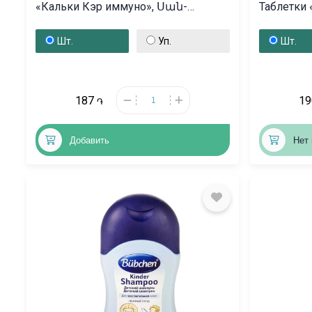
«Кальки Кэр иммуно», Սան-
Таблетки 
Մարինո
Վենգրի
Шт.
Уп.
Шт.
187
1
֏
Добавить
Нет 