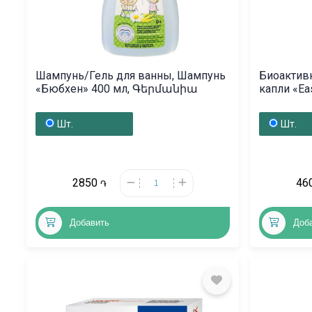
Шампунь/Гель для ванны, Шампунь
Биоактив
«Бюбхен» 400 мл, Գերմանիա
капли «Ea
Իսպան
Шт.
Шт.
2850
46
֏
Добавить
Доб