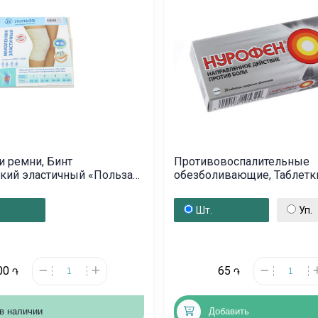
и ремни, Бинт
Противовоспалительные
кий эластичный «Польза»
обезболивающие, Таблетк
առուս
«Нурофен» 200 мг, Նիդե
Шт.
Уп.
00
65
֏
֏
в наличии
Добавить