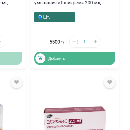
 мг,
умывания «Топикрем» 200 мл,
Ֆրանսիա
Шт.
5500
֏
Добавить