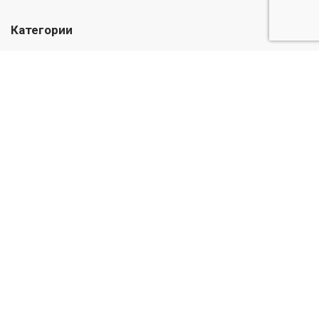
Категории
Лекарства
Медикаменты
Травы и масла
Уход и гигиена
Детский
Информация
О нас
Публичная оферта
© Casadel Pharmacy 2026. Все права защищены