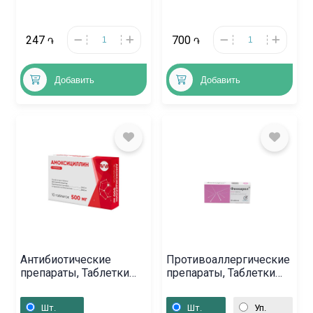
247
700
֏
֏
Добавить
Добавить
Антибиотические
Противоаллергические
препараты, Таблетки
препараты, Таблетки
«Амоксициллин» 500
«Фенкарол» 25 мг,
мг, Գերմանիա
Լատվիա
Шт.
Шт.
Уп.