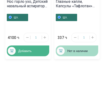
Нос горло ухо, Детский
Глазные капли,
назальный аспиратор
Капсулы «Тафлотан»
«Физиодоза»,
15мкг/мл 0,3мл,
Ֆրանսիա
Ֆինլանդիա
Шт.
Шт.
4100
337
֏
֏
Добавить
Нет в наличии