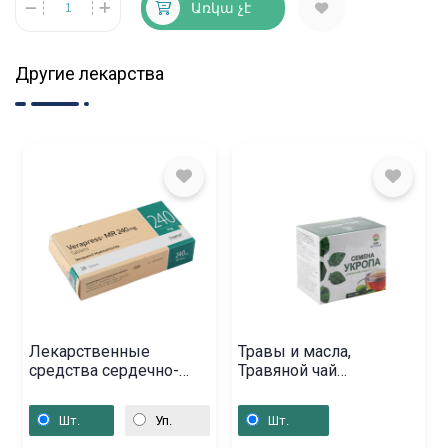
Առկա չէ
Другие лекарства
Лекарственные
Травы и масла,
средства сердечно-
Травяной чай
сосудистой системы, ,
«Антоновы чаи» 2грх25,
Եվրոմիություն
Հայաստան
Шт.
Уп.
Шт.