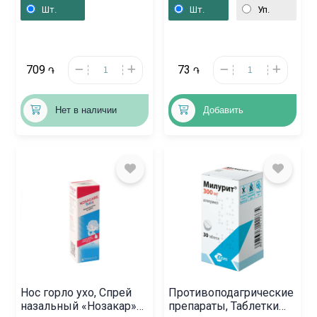
75 мг, Գերմանիա
Шт.
Шт.
Уп.
709
73
֏
֏
Нет в наличии
Добавить
Нос горло ухо, Спрей
Противоподагрические
назальный «Нозакар»
препараты, Таблетки