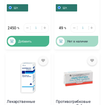
15 мл, Գերմանիա
«Милурит» 200мг,
Վենգրիա
Шт.
Шт.
2450
49
֏
֏
Добавить
Нет в наличии
Лекарственные
Противогрибковые