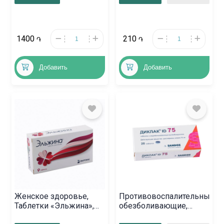
1400
210
֏
֏
Добавить
Добавить
Женское здоровье,
Противовоспалительные
Таблетки «Эльжина»,
обезболивающие,
Ռուսաստան
Таблетки «Диклак ID»