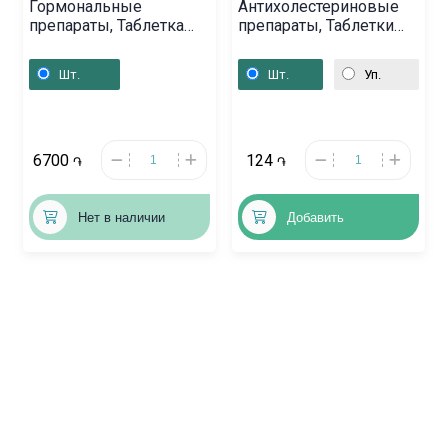
Гормональные
Антихолестериновые
препараты, Таблетка
препараты, Таблетки
«Белара», Վենգրիա
«Роксера» 10 мг,
Սլովենիա
Шт.
Шт.
Уп.
6700
124
֏
֏
Нет в наличии
Добавить