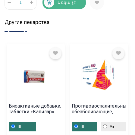
Առկա չէ
Другие лекарства
Биоактивные добавки,
Противовоспалительные
Таблетки «Капилар»
обезболивающие,
0,25 мг, Ռուսաստան
Таблетки «Диклак» 150
мг, Սլովենիա
Шт.
Шт.
Уп.