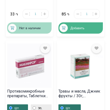
33
85
֏
֏
Нет в наличии
Добавить
Противомикробные
Травы и масла, Джник
препараты, Таблетки
фрукты / 30г,
«Макмирор» 200 мг,
Հայաստան
Իտալիա
Шт.
Уп.
Шт.