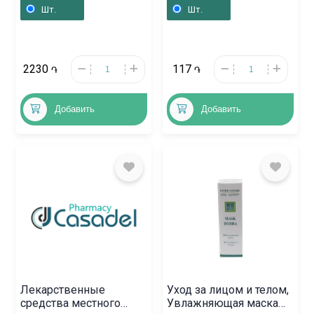
Բելառուս
Լատվիա
Шт.
Шт.
2230
117
֏
֏
Добавить
Добавить
Лекарственные
Уход за лицом и телом,
средства местного
Увлажняющая маска