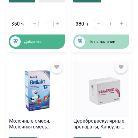
350
380
֏
֏
Добавить
Нет в наличии
Молочные смеси,
Цереброваскулярные
Молочная смесь
препараты, Капсулы
«Беллакт» 300г,
«Милдронат» 500 мг,