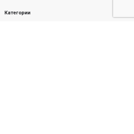
Категории
Лекарства
Медикаменты
Травы и масла
Уход и гигиена
Детский
Информация
О нас
Публичная оферта
© Casadel Pharmacy 2026. Все права защищены