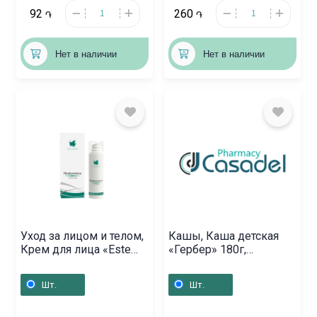
92
260
֏
֏
Нет в наличии
Нет в наличии
Уход за лицом и телом,
Кашы, Каша детская
Крем для лица «Este
«Гербер» 180г,
Nature» против морщин,
Ռուսաստան
разглаживающий 30мл,
Шт.
Шт.
Հայաստան