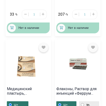
33
207
֏
֏
Нет в наличии
Нет в наличии
Медицинский
Флаконы, Раствор для
пластырь,
инъекций «Феррум
Лейкопластырь
Лек» 2мл,
мозольный «Салипод»
Ռուսաստան
Шт.
Шт.
Уп.