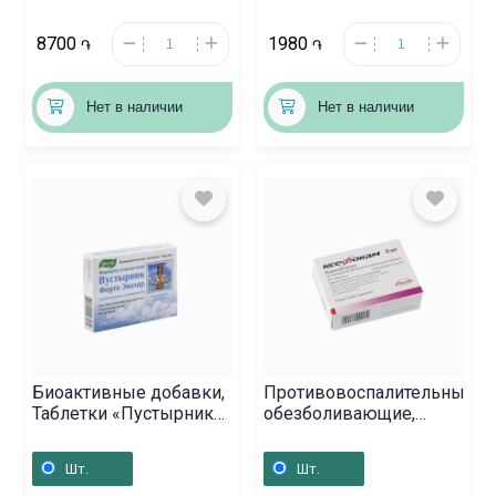
8700
1980
֏
֏
Нет в наличии
Нет в наличии
Биоактивные добавки,
Противовоспалительные
Таблетки «Пустырник
обезболивающие,
форте» 0,550г,
Таблетки «Ксефокам» 8
Ռուսաստան
мг, Գերմանիա
Шт.
Шт.