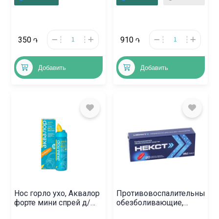
2х10см, Ռուսաստան
350
910
֏
֏
Добавить
Добавить
Нос горло ухо, Аквалор
Противовоспалительные
форте мини спрей д/
обезболивающие,
носа 50мл,
Таблетки «Некст»,