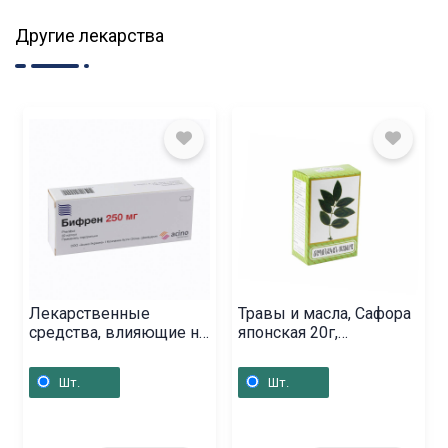
Другие лекарства
Лекарственные
Травы и масла, Сафора
средства, влияющие на
японская 20г,
ЦНС, Таблетки
Հայաստան
«Левоком» 250мг,
Шт.
Шт.
Ուկրաինա