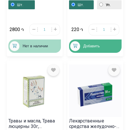
Ռուսաստան
Ռուսաստան
Шт.
Шт.
Уп.
2800
220
֏
֏
Нет в наличии
Добавить
Травы и масла, Трава
Лекарственные
люцерны 30г,
средства желудочно-