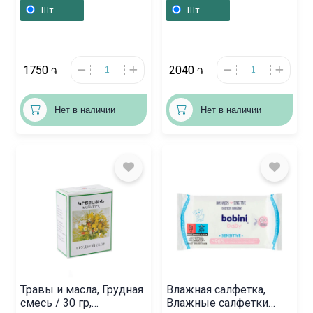
«Бюбхен» 230 мл,
Мед», Բելառուս
Шт.
Шт.
Գերմանիա
1750
2040
֏
֏
Нет в наличии
Нет в наличии
Травы и масла, Грудная
Влажная салфетка,
смесь / 30 гр,
Влажные салфетки