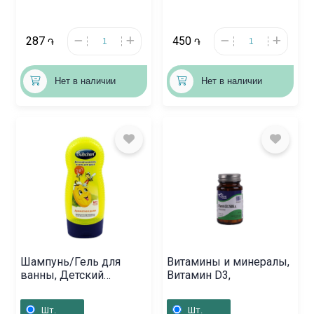
287
450
֏
֏
Нет в наличии
Нет в наличии
Шампунь/Гель для
Витамины и минералы,
ванны, Детский
Витамин D3,
шампунь «Бюбхен» 230
мл, Գերմանիա
Шт.
Шт.