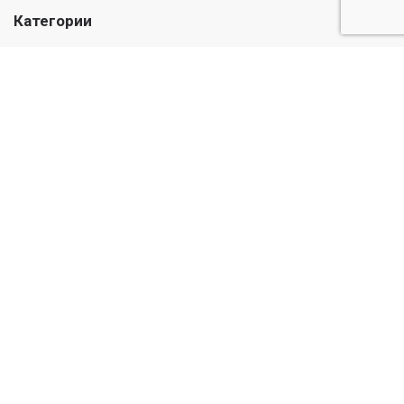
Категории
Лекарства
Медикаменты
Травы и масла
Уход и гигиена
Детский
Информация
О нас
Публичная оферта
© Casadel Pharmacy 2026. Все права защищены
Веб-дизайн и программирование сайта от Астудио