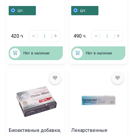
Հայաստան
"Bobini" Sensitive / 60
шт., Լեհաստան
Шт.
Шт.
420
490
֏
֏
Нет в наличии
Нет в наличии
Биоактивные добавки,
Лекарственные