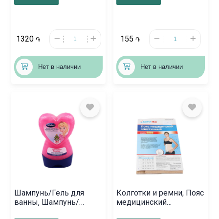
1320
155
֏
֏
Нет в наличии
Нет в наличии
Шампунь/Гель для
Колготки и ремни, Пояс
ванны, Шампунь/
медицинский
ополаскиватель
эластичный «Белла-