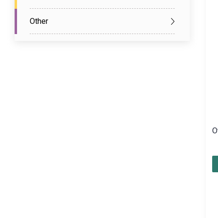
Other
O