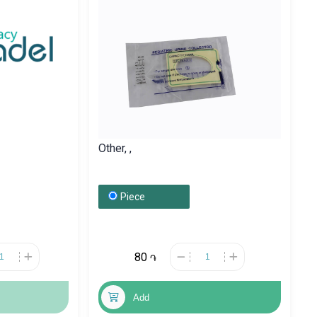
Other, ,
Piece
80
֏
Add