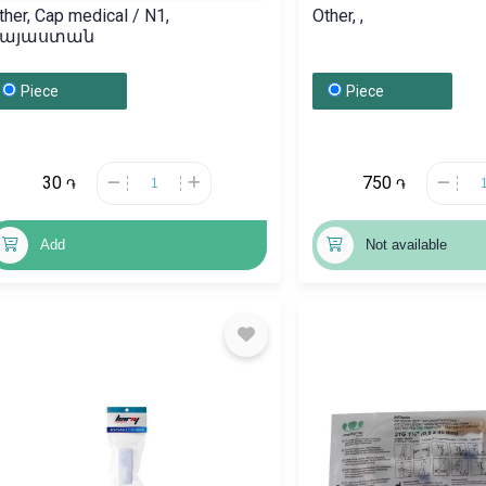
ther, Cap medical / N1,
Other, ,
Հայաստան
Piece
Piece
30
750
֏
֏
Add
Not available