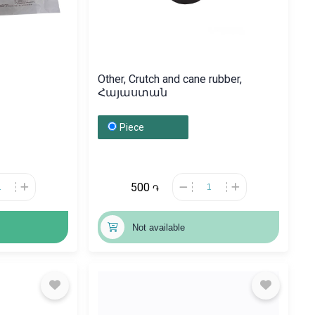
Other, Crutch and cane rubber,
Հայաստան
Piece
500
֏
Not available