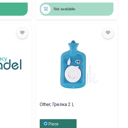
Not available
Other, Грелка 2 l,
Piece