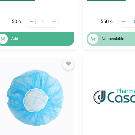
50
550
֏
֏
Add
Not available