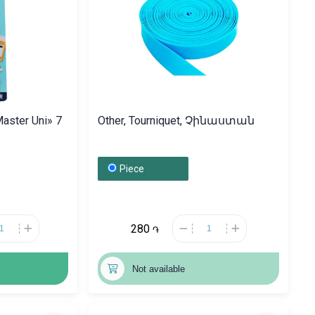
Master Uni» 7
Other, Tourniquet, Չինաստան
Piece
280
֏
Not available