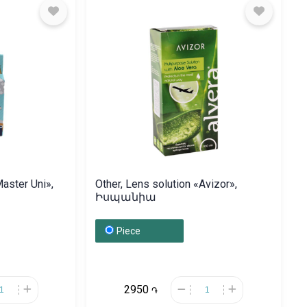
aster Uni»,
Other, Lens solution «Avizor»,
Իսպանիա
Piece
2950
֏