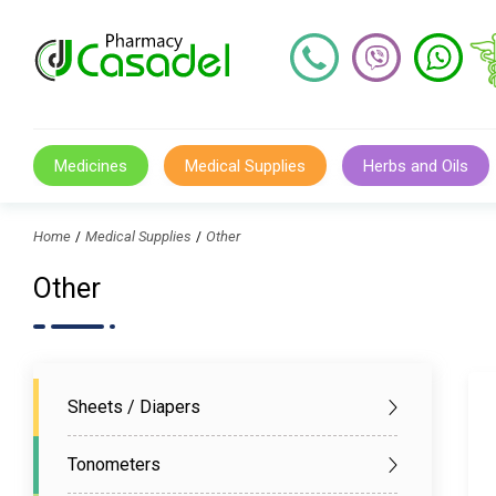
Medicines
Medical Supplies
Herbs and Oils
Home
Medical Supplies
Other
Other
Sheets / Diapers
Tonometers