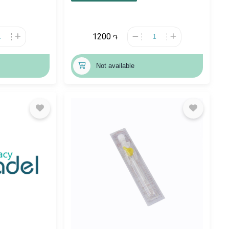
1200
֏
Not available