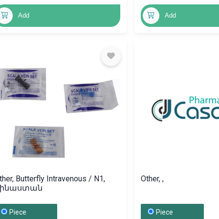
Add
Add
ther, Butterfly Intravenous / N1,
Other, ,
Չինաստան
Piece
Piece