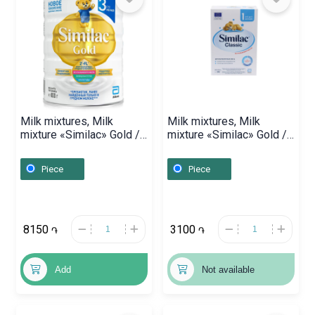
Milk mixtures, Milk
Milk mixtures, Milk
mixture «Similac» Gold /
mixture «Similac» Gold /
3 / 800g, Դանիա
1 / 300g, Դանիա
Piece
Piece
8150
3100
֏
֏
Add
Not available