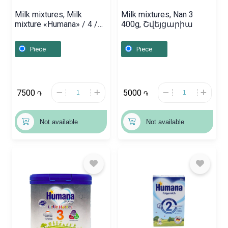
Milk mixtures, Milk
Milk mixtures, Nan 3
mixture «Humana» / 4 /
400g, Շվեյցարիա
650g, Գերմանիա
Piece
Piece
7500
5000
֏
֏
Not available
Not available