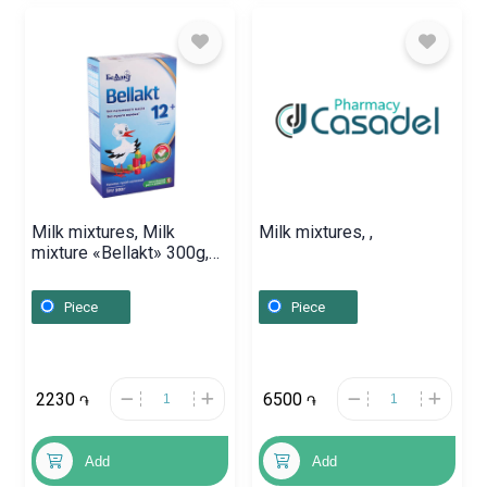
Milk mixtures, Milk
Milk mixtures, ,
mixture «Bellakt» 300g,
Բելառուս
Piece
Piece
2230
6500
֏
֏
Add
Add