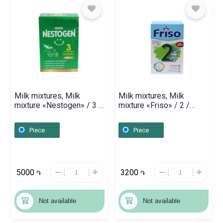
Milk mixtures, Milk
Milk mixtures, Milk
mixture «Nestogen» / 3 /
mixture «Friso» / 2 /
600g, Ռուսաստան
700g, Հոլանդիա
Piece
Piece
5000
3200
֏
֏
Not available
Not available