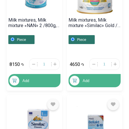
Milk mixtures, Milk
Milk mixtures, Milk
mixture «NAN» 2 /800g,
mixture «Similac» Gold /
Ռուսաստան
3 / 400g, Դանիա
Piece
Piece
8150
4650
֏
֏
Add
Add