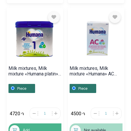
Milk mixtures, Milk
Milk mixtures, Milk
mixture «Humana platin»
mixture «Humana» AC
1 / 400g, Գերմանիա
300g, Գերմանիա
Piece
Piece
4720
4500
֏
֏
Add
Not available