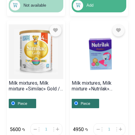
Not available
Add
Milk mixtures, Milk
Milk mixtures, Milk
mixture «Similac» Gold /
mixture «Nutrilak»
4 / 400g, Դանիա
Premium / 1 / 600g,
Ռուսաստան
Piece
Piece
5600
4950
֏
֏