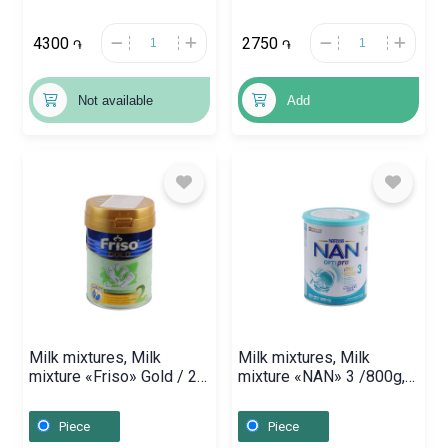
4300
2750
֏
֏
Not available
Add
Milk mixtures, Milk
Milk mixtures, Milk
mixture «Friso» Gold / 2 /
mixture «NAN» 3 /800g,
400g, Հոլանդիա
Ռուսաստան
Piece
Piece