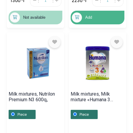
1300
2230
֏
֏
Not available
Add
Milk mixtures, Nutrilon
Milk mixtures, Milk
Premium N3 600գ,
mixture «Humana 3
Platin» 800g,
Գերմանիա
Piece
Piece