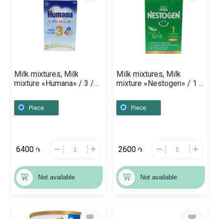
Milk mixtures, Milk
Milk mixtures, Milk
mixture «Humana» / 3 /
mixture «Nestogen» / 1 /
600g, Գերմանիա
350g, Ռուսաստան
Piece
Piece
6400
2600
֏
֏
Not available
Not available