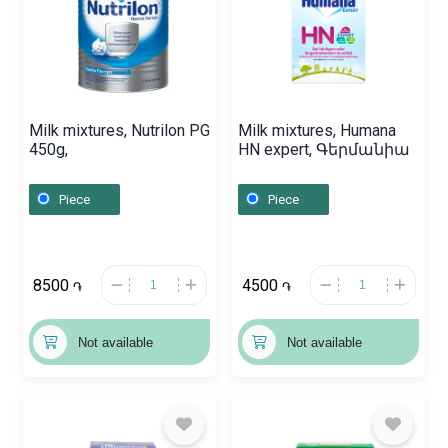
Milk mixtures, Nutrilon PG
Milk mixtures, Humana
450g,
HN expert, Գերմանիա
Piece
Piece
8500
4500
֏
֏
Not available
Not available