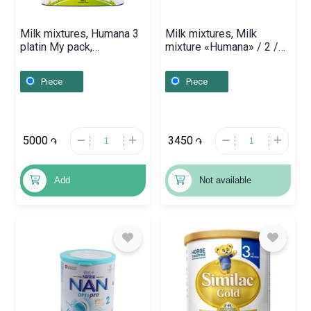
Milk mixtures, Humana 3
Milk mixtures, Milk
platin My pack,
mixture «Humana» / 2 /
Գերմանիա
300g, Գերմանիա
Piece
Piece
5000
3450
֏
֏
Add
Not available