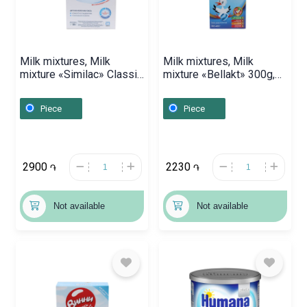
Milk mixtures, Milk
Milk mixtures, Milk
mixture «Similac» Classic
mixture «Bellakt» 300g,
/ 2 / 300g, Դանիա
Բելառուս
Piece
Piece
2900
2230
֏
֏
Not available
Not available