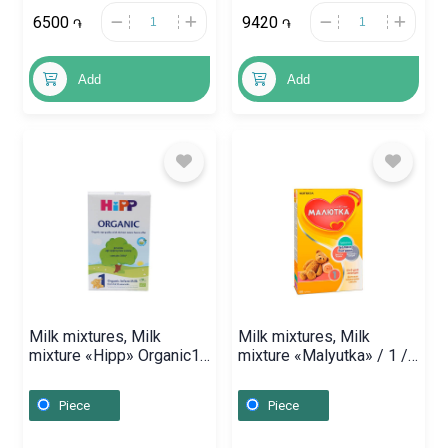
6500
9420
֏
֏
Add
Add
Milk mixtures, Milk
Milk mixtures, Milk
mixture «Hipp» Organic1/
mixture «Malyutka» / 1 /
300g, Գերմանիա
300g, Ռուսաստան
Piece
Piece