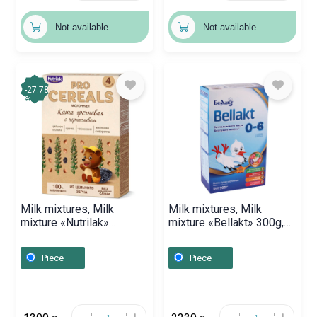
Not available
Not available
-27.78
%
Milk mixtures, Milk
Milk mixtures, Milk
mixture «Nutrilak»
mixture «Bellakt» 300g,
Premium / 1 / 200g,
Բելառուս
Ռուսաստան
Piece
Piece