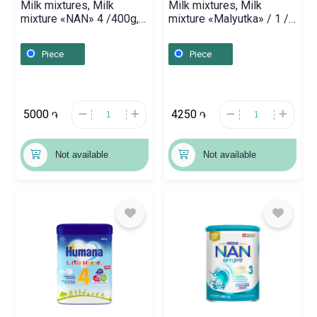
Milk mixtures, Milk
Milk mixtures, Milk
mixture «NAN» 4 /400g,
mixture «Malyutka» / 1 /
Ռուսաստան
600g, Ռուսաստան
Piece
Piece
5000
4250
֏
֏
Not available
Not available