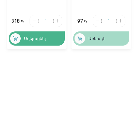
Գերմանիա
318
97
֏
֏
Ավելացնել
Առկա չէ