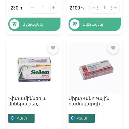
230
2100
֏
֏
Ավելացնել
Ավելացնել
Վիտամիններ և
Սիրտ-անոթային
միներալներ,
համակարգի
Դեղահաբեր «Selen»,
դեղամիջոցներ,
Լեհաստան
Դեղահաբեր
Հատ
Հատ
«Эналаприл-H»
10/25մգ, Ուկրաինա