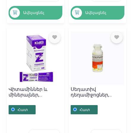
Ավելացնել
Ավելացնել
Վիտամիններ և
Սեդատիվ
միներալներ,
դեղամիջոցներ,
Մուլտիվիտամինային
Դեղահաբեր / 0․02գ,
օշարակ «Kidz»,
Բելառուս
Հատ
Հատ
Ռուսաստան