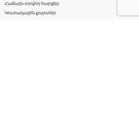
Հաճախ տրվող հարցեր
Կուտակային քարտեր
Շահավետ ակցիաներ
Կոնտակտներ
Գաղտնիության քաղաքականություն
Կատեգորիաներ
Դեղորայք
Բուժական Պարագաներ
Դեղաբույսեր և Յուղեր
Խնամք և Հիգիենա
Մանկական
Ինֆորմացիա