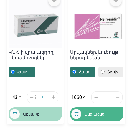
ԿՆՀ-ի վրա ազդող
Սրվակներ, Լուծույթ
դեղամիջոցներ,
ներարկման
Դեղահաբեր
«Нейромидин» 1մլ,
«Эголанза» 10մգ,
Բուլղարիա
Հատ
Հատ
Տուփ
Վենգրիա
43
1660
֏
֏
Առկա չէ
Ավելացնել