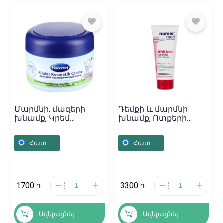
Մարմնի, մազերի
Դեմքի և մարմնի
խնամք, Կրեմ
խնամք, Ոտքերի
կոսմետիկ «Bubchen»
բալզամ «Numis med»
75մլ, Գերմանիա
100մլ, Գերմանիա
Հատ
Հատ
1700
3300
֏
֏
Ավելացնել
Ավելացնել