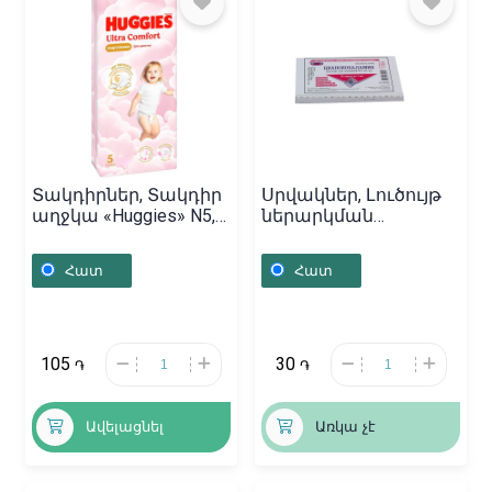
Տակդիրներ, Տակդիր
Սրվակներ, Լուծույթ
աղջկա «Huggies» N5,
ներարկման
Չեխիա
«Цианокобаламин» 1մլ,
Հայաստան
Հատ
Հատ
105
30
֏
֏
Ավելացնել
Առկա չէ