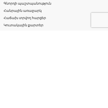
Գնորդի պաշտպանություն
Հանրային առաջարկ
Հաճախ տրվող հարցեր
Կուտակային քարտեր
Շահավետ ակցիաներ
Կոնտակտներ
Գաղտնիության քաղաքականություն
Կատեգորիաներ
Դեղորայք
Բուժական Պարագաներ
Դեղաբույսեր և Յուղեր
Խնամք և Հիգիենա
Մանկական