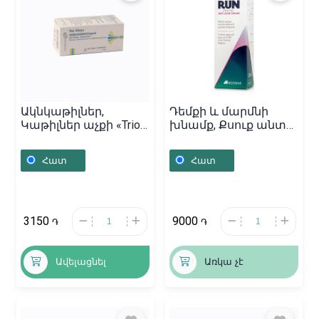
Ակնկաթիլներ,
Դեմքի և մարմնի
Կաթիլներ աչքի «Trio
խնամք, Քսուք անտի-
Vision» 5մլ, Բուլղարիա
ակնե «Run» 50մլ,
Հունաստան
Հատ
Հատ
3150
9000
֏
֏
Ավելացնել
Առկա չէ