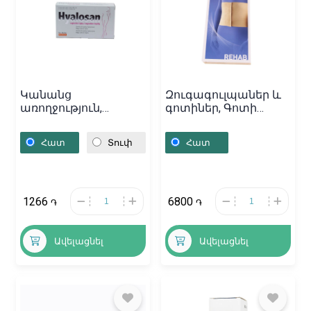
Կանանց
Զուգագուլպաներ և
առողջություն,
գոտիներ, Գոտի
Մոմիկներ «Hyalosan»
բժշկական «Tonus
5մգ, Սլովակիա
Elast» 5, Լատվիա
Հատ
Տուփ
Հատ
1266
6800
֏
֏
Ավելացնել
Ավելացնել