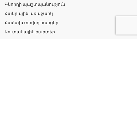
Գնորդի պաշտպանություն
Հանրային առաջարկ
Հաճախ տրվող հարցեր
Կուտակային քարտեր
Շահավետ ակցիաներ
Կոնտակտներ
Գաղտնիության քաղաքականություն
Կատեգորիաներ
Դեղորայք
Բուժական Պարագաներ
Դեղաբույսեր և Յուղեր
Խնամք և Հիգիենա
Մանկական