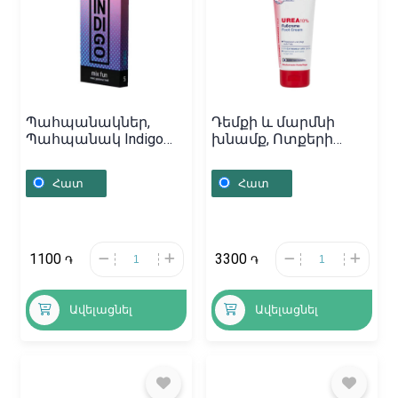
Պահպանակներ,
Դեմքի և մարմնի
Պահպանակ Indigo
խնամք, Ոտքերի
N5,
բալզամ «Numis med»
100մլ, Գերմանիա
Հատ
Հատ
1100
3300
֏
֏
Ավելացնել
Ավելացնել