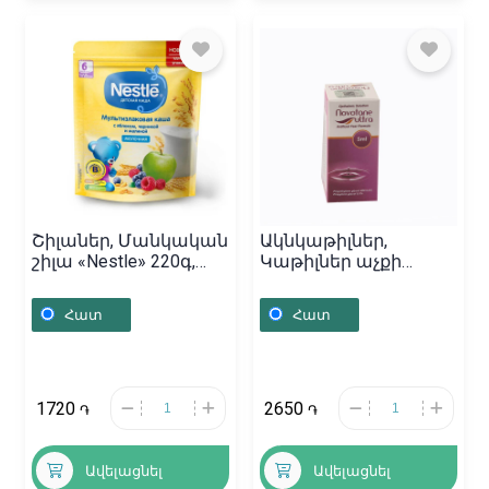
Շիլաներ, Մանկական
Ակնկաթիլներ,
շիլա «Nestle» 220գ,
Կաթիլներ աչքի
Ռուսաստան
«Novotane ultra» 5մլ,
Ֆրանսիա
Հատ
Հատ
1720
2650
֏
֏
Ավելացնել
Ավելացնել