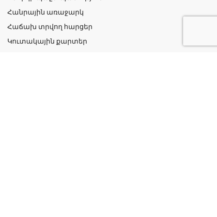
Հանրային առաջարկ
Հաճախ տրվող հարցեր
Կուտակային քարտեր
Շահավետ ակցիաներ
Կոնտակտներ
Գաղտնիության քաղաքականություն
Կատեգորիաներ
Դեղորայք
Բուժական Պարագաներ
Դեղաբույսեր և Յուղեր
Խնամք և Հիգիենա
Մանկական