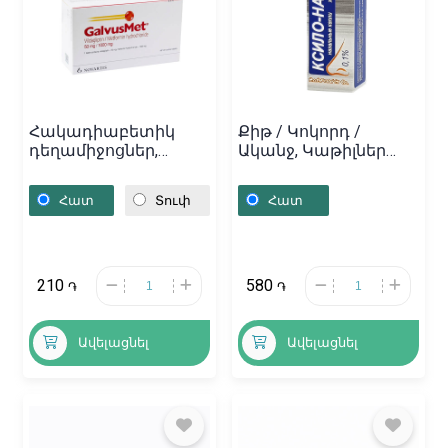
Հակադիաբետիկ
Քիթ / Կոկորդ /
դեղամիջոցներ,
Ականջ, Կաթիլներ
Դեղահաբեր
քթի «Ксило-Назал»
«ГальвусМет»
10մլ, Ռումինիա
Հատ
Տուփ
Հատ
50/1000մգ,
Շվեյցարիա
210
580
֏
֏
Ավելացնել
Ավելացնել