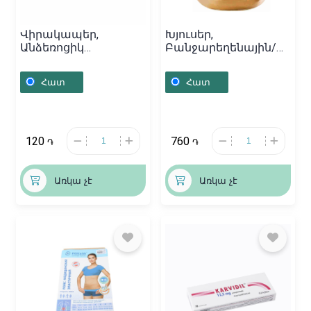
Վիրակապեր,
Խյուսեր,
Անձեռոցիկ
Բանջարեղենային/
մանրէազերծված /
մսային խյուս «Gerber»
12սմx7սմ, Հայաստան
130գ, Լեհաստան
Հատ
Հատ
120
760
֏
֏
Առկա չէ
Առկա չէ