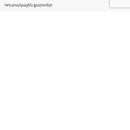
Կուտակային քարտեր
Շահավետ ակցիաներ
Կոնտակտներ
Գաղտնիության քաղաքականություն
Կատեգորիաներ
Դեղորայք
Բուժական Պարագաներ
Դեղաբույսեր և Յուղեր
Խնամք և Հիգիենա
Մանկական
Ինֆորմացիա
Մեր մասին