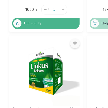
1050
13
֏
Ավելացնել
Առկ