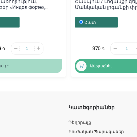
առողջություն,
Շամպուն / Լոգանքի գել
ր «Индол форте»,
Մանկական լոգանքի փ
տան
«Bobini» 300մլ, Լեհաստա
Հատ
9
870
֏
֏
ա չէ
Ավելացնել
Կատեգորիաներ
Դեղորայք
Բուժական Պարագաներ