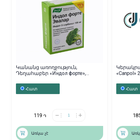
Կանանց առողջություն,
Կերակրա
Դեղահաբեր «Индол форте»,
«Canpol» 
Ռուսաստան
Հատ
Հատ
119
18
֏
Առկա չէ
Առկ