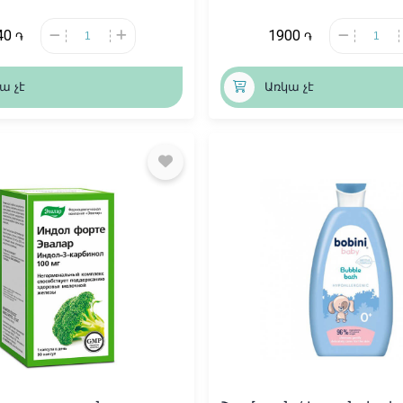
40
1900
֏
֏
ա չէ
Առկա չէ