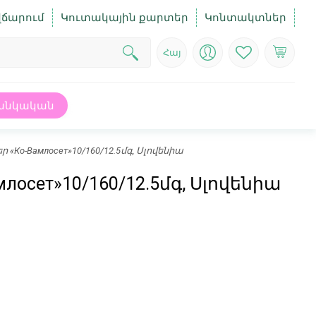
վճարում
Կուտակային քարտեր
Կոնտակտներ
Հայ
անկական
о-Вамлосет»10/160/12.5մգ, Սլովենիա
сет»10/160/12.5մգ, Սլովենիա