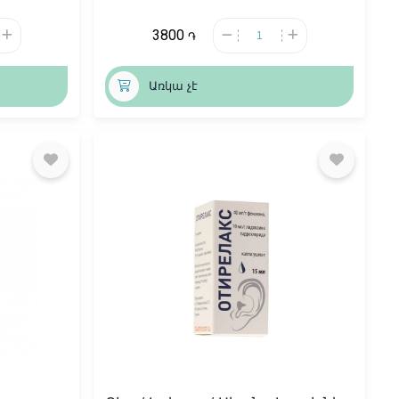
3800
֏
Առկա չէ