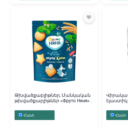
Թխվածքաբլիթներ, Մանկական
Վիրակա
թխվածքաբլիթներ «Фруто Няня»
էլաստիկ
120գ, Ռուսաստան
x1,5մ, 
Հատ
Հատ