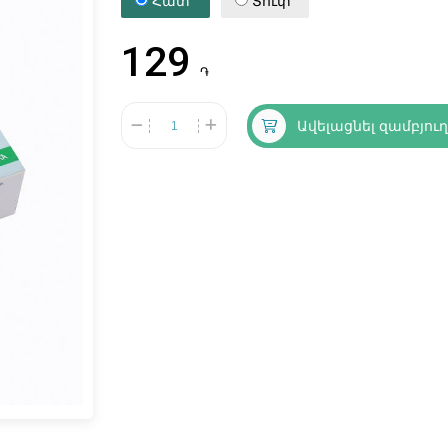
Հատ
Տուփ
129
֏
Ավելացնել զամբյու