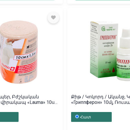
պեր, Բժշկական
Քիթ / Կոկորդ / Ականջ, 
 վիրակապ «Lauma» 10սմ
«Гриппферон» 10մլ, Ռու
Ռուսաստան
Հատ