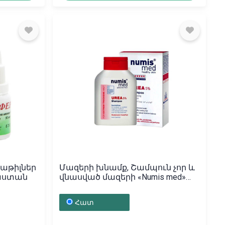
Կաթիլներ
Մազերի խնամք, Շամպուն չոր և
սաստան
վնասված մազերի «Numis med»
200մլ, Գերմանիա
Հատ