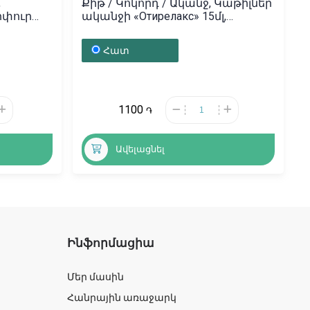
,
Քիթ / Կոկորդ / Ականջ, Կաթիլներ
րփուր
ականջի «Отирелакс» 15մլ,
ն
Ռումինիա
Հատ
1100
֏
Ավելացնել
Ինֆորմացիա
Մեր մասին
Հանրային առաջարկ