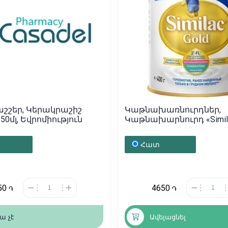
շշեր, Կերակրաշիշ
Կաթնախառնուրդներ,
250մլ, Եվրոմիություն
Կաթնախարնուրդ «Similac
3 / 400գ, Դանիա
Հատ
50
4650
֏
֏
ա չէ
Ավելացնել