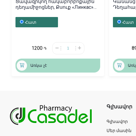
Ցավազրկող հակաբորբոքային
Կանանց 
դեղամիջոցներ, Քսուք «Линкас»
Դեղահաբե
25գ, Պակիստան
Ռուսաս
Հատ
Հատ
1200
8
֏
Առկա չէ
Առկ
Գլխավոր
Գլխավոր
Մեր մասին