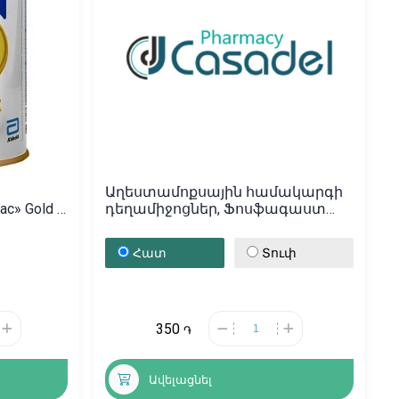
Աղեստամոքսային համակարգի
» Gold /
դեղամիջոցներ, Ֆոսֆագաստ
16մլ փաթեթ N20, Ֆրանսիա
Հատ
Տուփ
350
֏
Ավելացնել