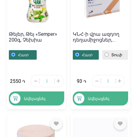
Թեյեր, Թեյ «Semper»
ԿՆՀ-ի վրա ազդող
200գ, Չեխիա
դեղամիջոցներ,
Դեղահաբեր
«Велаксин» 75մգ,
Հատ
Հատ
Տուփ
Վենգրիա
2550
93
֏
֏
Ավելացնել
Ավելացնել