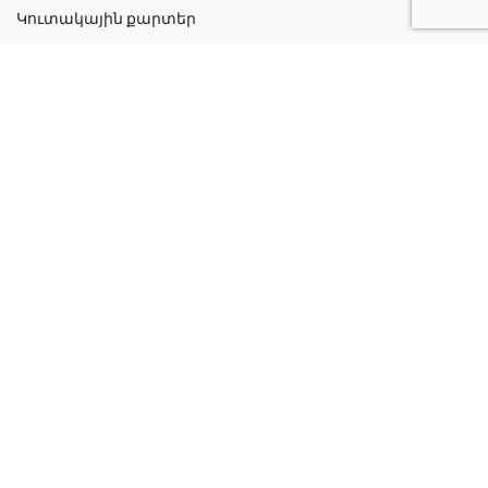
Կուտակային քարտեր
Շահավետ ակցիաներ
Կոնտակտներ
Գաղտնիության քաղաքականություն
Կատեգորիաներ
Դեղորայք
Բուժական Պարագաներ
Դեղաբույսեր և Յուղեր
Խնամք և Հիգիենա
Մանկական
Ինֆորմացիա
Մեր մասին