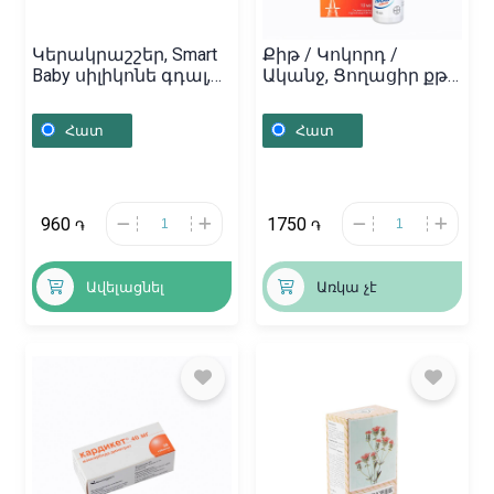
Կերակրաշշեր, Smart
Քիթ / Կոկորդ /
Baby սիլիկոնե գդալ,
Ականջ, Ցողացիր քթի
Չինաստան
«Назол-Адванс» 15մլ,
Գերմանիա
Հատ
Հատ
960
1750
֏
֏
Ավելացնել
Առկա չէ