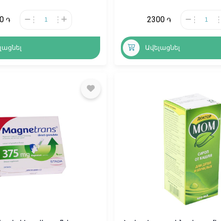
50
2300
֏
֏
լացնել
Ավելացնել