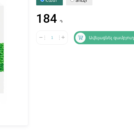
Հատ
Տուփ
184
֏
Ավելացնել զամբյու