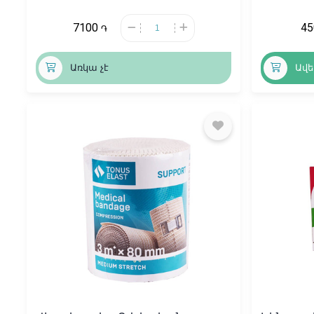
7100
4
֏
Առկա չէ
Ավե