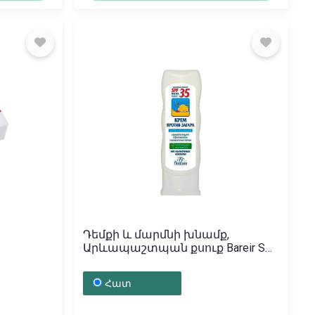
Դեմքի և մարմնի խնամք,
Արևապաշտպան քսուք Bareir SPF
ղարիա
35+ 125մլ (100), Բելառուս
Հատ