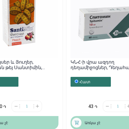
սեր և Յուղեր,
ԿՆՀ-ի վրա ազդող
ն թեյ Սանտիմին,
դեղամիջոցներ, Դեղահ
ան
«Эголанза» 10մգ, Վենգր
Հատ
90
43
֏
֏
ա չէ
Առկա չէ