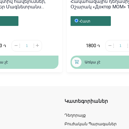
տիվ հավելումներ,
Հակահազային դեղամիջ
եր Մագնետրանս
Օշարակ «Доктор МОМ» 1
, Նորվեգիա
Հնդկաստան
Հատ
13
1800
֏
֏
ա չէ
Առկա չէ
Կատեգորիաներ
Դեղորայք
Բուժական Պարագաներ