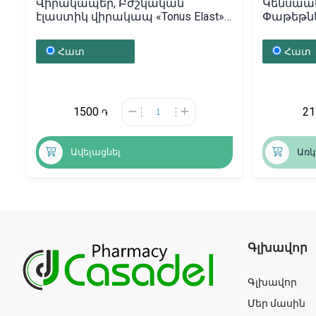
Վիրակապեր, Բժշկական
Կենսաակ
էլաստիկ վիրակապ «Tonus Elast»
Փաթեթն
3մx80սմ, Լատվիա
2գ/375մգ
Հատ
Հատ
1500
2
֏
Ավելացնել
Առկ
Գլխավոր
Գլխավոր
Մեր մասին