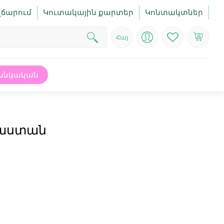
վճարում
Կուտակային քարտեր
Կոնտակտներ
Հայ
անկական
ւսաստան