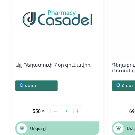
Այլ, Դեղատուփ 7 օր գունավոր,
Դեղաբույ
Բուսակա
Հայաստ
Հատ
Հատ
550
6
֏
Առկա չէ
Առկ