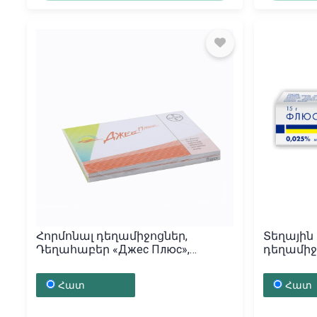
Հորմոնալ դեղամիջոցներ,
Տեղային
Դեղահաբեր «Джес Плюс»,
դեղամիջ
Գերմանիա
«Флюцин
Հատ
Հատ