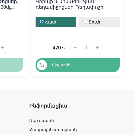
ոցներ,
Գրիպի և մրսածության
00մլ,
դեղամիջոցներ, Դեղափոշի
«Терафлю», Ֆրանսիա
Հատ
Տուփ
420
֏
Ավելացնել
Ինֆորմացիա
Մեր մասին
Հանրային առաջարկ