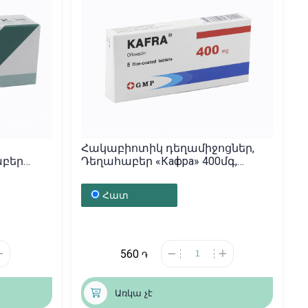
Հակաբիոտիկ դեղամիջոցներ,
աբեր
Դեղահաբեր «Кафра» 400մգ,
իա
Վրաստան
Հատ
560
֏
Առկա չէ