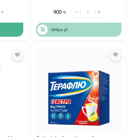
900
֏
Առկա չէ