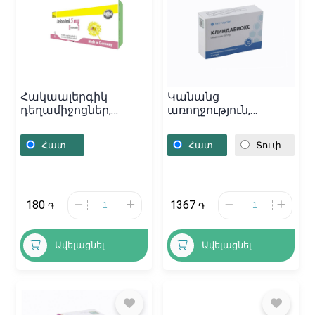
Հակաալերգիկ
Կանանց
դեղամիջոցներ,
առողջություն,
Դեղահաբեր «Deslora-
Մոմիկներ
Denk» 5մգ, Գերմանիա
«Клиндабиокс» 100մգ,
Հատ
Հատ
Տուփ
Մոլդովա
180
1367
֏
֏
Ավելացնել
Ավելացնել