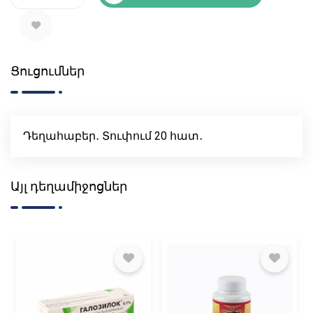
Ցուցումներ
Դեղահաբեր․ Տուփում 20 հատ․
Այլ դեղամիջոցներ