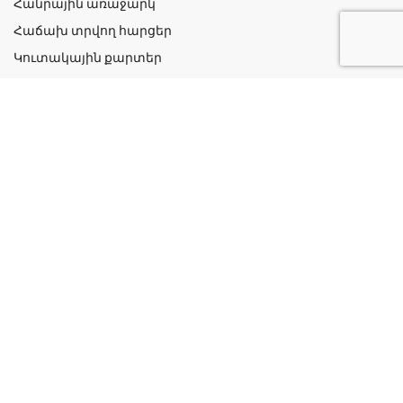
Հանրային առաջարկ
Հաճախ տրվող հարցեր
Կուտակային քարտեր
Շահավետ ակցիաներ
Կոնտակտներ
Գաղտնիության քաղաքականություն
Կատեգորիաներ
Դեղորայք
Բուժական Պարագաներ
Դեղաբույսեր և Յուղեր
Խնամք և Հիգիենա
Մանկական
Ինֆորմացիա