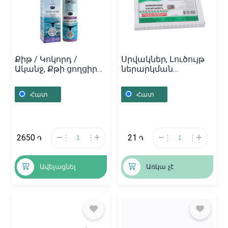
Քիթ / Կոկորդ /
Սրվակներ, Լուծույթ
Ականջ, Քթի ցողցիր
ներարկման
Դեմիսոլ 120մլ/0.9%,
«Новокаин» 2մլ,
Իսպանիա
Հայաստան
Հատ
Հատ
2650
21
֏
֏
Ավելացնել
Առկա չէ