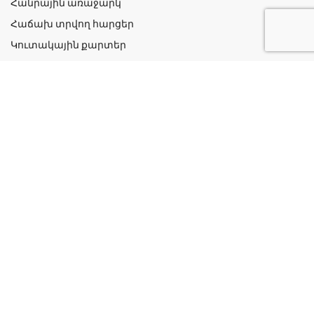
Հանրային առաջարկ
Հաճախ տրվող հարցեր
Կուտակային քարտեր
Շահավետ ակցիաներ
Կոնտակտներ
Գաղտնիության քաղաքականություն
Կատեգորիաներ
Դեղորայք
Բուժական Պարագաներ
Դեղաբույսեր և Յուղեր
Խնամք և Հիգիենա
Մանկական
Ինֆորմացիա