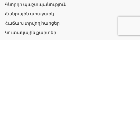
Գնորդի պաշտպանություն
Հանրային առաջարկ
Հաճախ տրվող հարցեր
Կուտակային քարտեր
Շահավետ ակցիաներ
Կոնտակտներ
Գաղտնիության քաղաքականություն
Կատեգորիաներ
Դեղորայք
Բուժական Պարագաներ
Դեղաբույսեր և Յուղեր
Խնամք և Հիգիենա
Մանկական