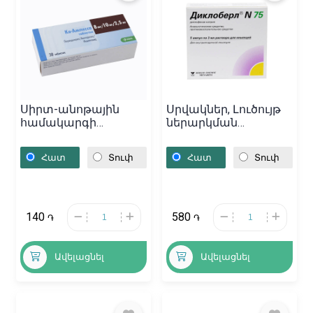
Սիրտ-անոթային
Սրվակներ, Լուծույթ
համակարգի
ներարկման
դեղամիջոցներ,
«Диклоберл» 3մլ,
Դեղահաբեր «Ко-
Գերմանիա
Հատ
Տուփ
Հատ
Տուփ
Амлесса»
8մգ/10մգ/2.5մգ,
Սլովենիա
140
580
֏
֏
Ավելացնել
Ավելացնել