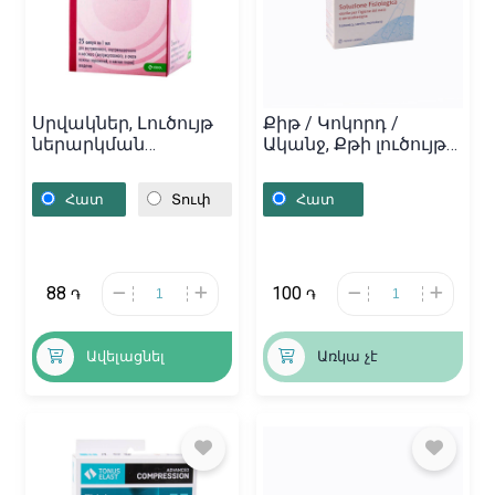
Սրվակներ, Լուծույթ
Քիթ / Կոկորդ /
ներարկման
Ականջ, Քթի լուծույթ
«Дексаметазон» 1մլ,
«Med`s» 2մլ, Իտալիա
Սլովենիա
Հատ
Տուփ
Հատ
88
100
֏
֏
Ավելացնել
Առկա չէ