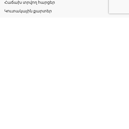
Հաճախ տրվող հարցեր
Կուտակային քարտեր
Շահավետ ակցիաներ
Կոնտակտներ
Գաղտնիության քաղաքականություն
Կատեգորիաներ
Դեղորայք
Բուժական Պարագաներ
Դեղաբույսեր և Յուղեր
Խնամք և Հիգիենա
Մանկական
Ինֆորմացիա