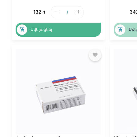
132
34
֏
Ավելացնել
Առկ