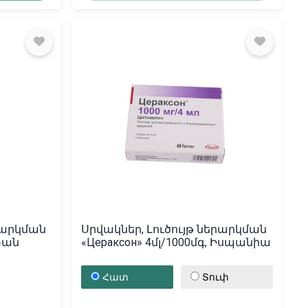
րարկման
Սրվակներ, Լուծույթ ներարկման
ստան
«Цераксон» 4մլ/1000մգ, Իսպանիա
Հատ
Տուփ