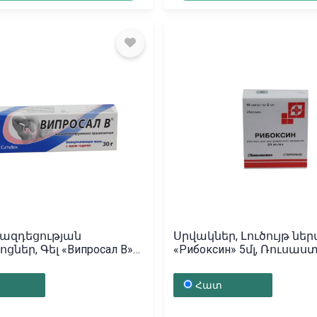
 ազդեցության
Սրվակներ, Լուծույթ նե
ցներ, Գել «Випросал В»
«Рибоксин» 5մլ, Ռուսա
տոնիա
Հատ