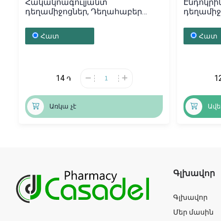
Հակակոագուլյանտ
Էնդոկրի
դեղամիջոցներ, Դեղահաբեր
դեղամիջ
«Тромбо АСС» 100մգ, Ավստրիա
«Эутирок
Հատ
Հատ
14
1
֏
Առկա չէ
Ավե
Գլխավոր
Գլխավոր
Մեր մասին