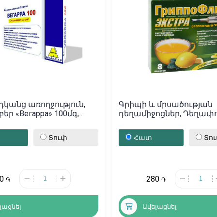
կանց առողջություն,
Գրիպի և մրսածության
ր «Вегарра» 100մգ,
դեղամիջոցներ, Դեղափ
«Грипофлю Экстра», Ռո
Տուփ
Հատ
Տո
50
280
֏
֏
լացնել
Ավելացնել