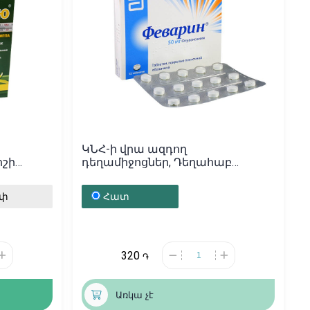
ԿՆՀ-ի վրա ազդող
ոշի
դեղամիջոցներ, Դեղահաբ
ւսաստան
«Феварин» 50մգ, Ֆրանսիա
ւփ
Հատ
320
֏
Առկա չէ