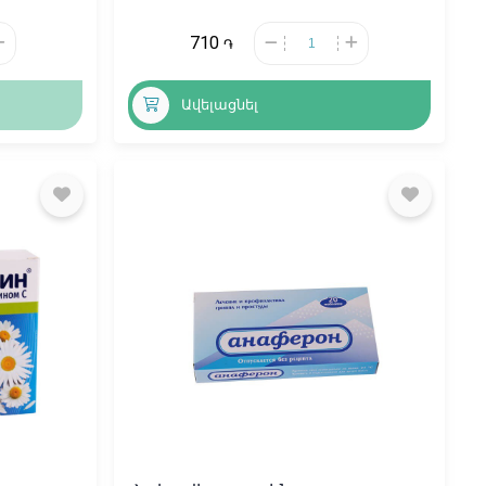
710
֏
Ավելացնել