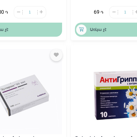
00
69
֏
֏
ա չէ
Առկա չէ