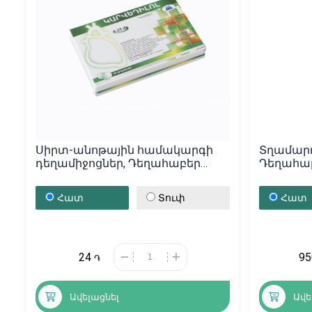
Սիրտ-անոթային համակարգի
Տղամարդ
դեղամիջոցներ, Դեղահաբեր
Դեղահաբե
«Կարվեդիլոլ» 6․25մգ, Հայաստան
Սիրիա
Հատ
Տուփ
Հատ
24
9
֏
Ավելացնել
Ավե