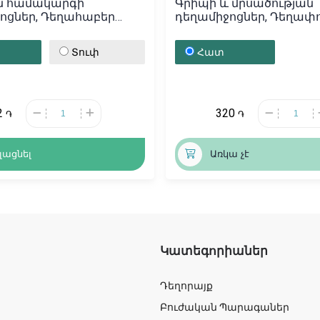
ն համակարգի
Գրիպի և մրսածության
ոցներ, Դեղահաբեր
դեղամիջոցներ, Դեղափ
с» 50մկգ, Գերմանիա
«АнтиГриппин», Լեհաստ
Տուփ
Հատ
2
320
֏
֏
լացնել
Առկա չէ
Կատեգորիաներ
Դեղորայք
Բուժական Պարագաներ