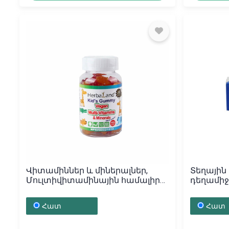
Վիտամիններ և միներալներ,
Տեղային
Մուլտիվիտամինային համալիր
դեղամիջո
«Kid's Gummy», Կանադա
30գ, Էս
Հատ
Հատ