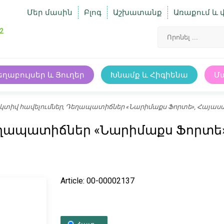
Մեր մասին
Բլոգ
Աշխատանք
Առաքում և 
2
եղաբույսեր և Յուղեր
Խնամք և Հիգիենա
Մ
տիվ հավելումներ, Դեղապատիճներ «Նարիմաքս Ֆորտե», Հայա
եղապատիճներ «Նարիմաքս Ֆորտե
Article: 00-00002137