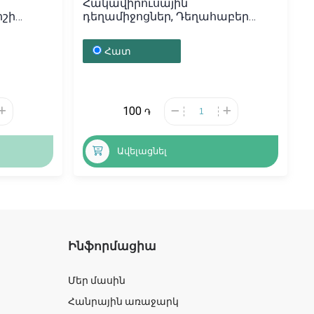
Հակավիրուսային
ոշի
դեղամիջոցներ, Դեղահաբեր
ան
Անաֆերոն N20, Ռուսաստան
Հատ
100
֏
Ավելացնել
Ինֆորմացիա
Մեր մասին
Հանրային առաջարկ