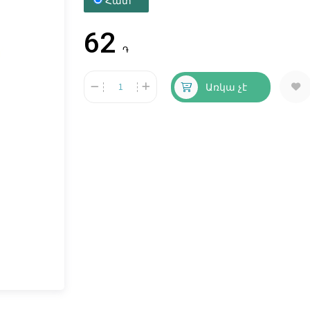
Հատ
62
֏
Առկա չէ