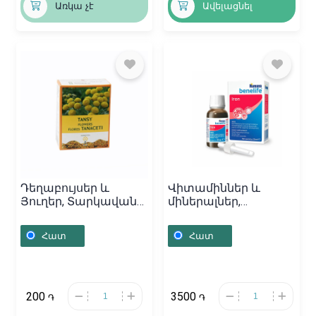
Առկա չէ
Ավելացնել
Դեղաբույսեր և
Վիտամիններ և
Յուղեր, Տարկավան
միներալներ,
ծաղիկներ / 30գր,
Հումանա երկաթ (Fe)
Հայաստան
կաթիլ 20մլ, Իտալիա
Հատ
Հատ
200
3500
֏
֏