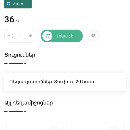
Հատ
36
֏
Առկա չէ
Ցուցումներ
Դեղապատիճներ. Տուփում 20 հատ.
Այլ դեղամիջոցներ