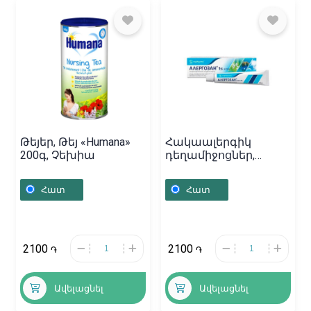
Թեյեր, Թեյ «Humana»
Հակաալերգիկ
200գ, Չեխիա
դեղամիջոցներ,
Քսուք «Аллергозан»
18գ, Բուլղարիա
Հատ
Հատ
2100
2100
֏
֏
Ավելացնել
Ավելացնել