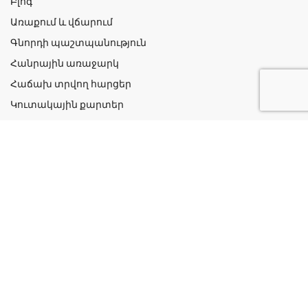
Բլոգ
Առաքում և վճարում
Գնորդի պաշտպանություն
Հանրային առաջարկ
Հաճախ տրվող հարցեր
Կուտակային քարտեր
Շահավետ ակցիաներ
Կոնտակտներ
Գաղտնիության քաղաքականություն
Կատեգորիաներ
Դեղորայք
Բուժական Պարագաներ
Դեղաբույսեր և Յուղեր
Խնամք և Հիգիենա