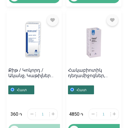
Քիթ / Կոկորդ /
Հակաբիոտիկ
Ականջ, Կաթիլներ
դեղամիջոցներ,
ականջի
Դեղափոշի Պանցեֆ
«Օտորալգին» 5գ,
100մգ, Սլովենիա
Հատ
Հատ
Հայաստան
360
4850
֏
֏