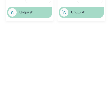
Առկա չէ
Առկա չէ