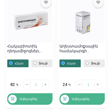
Հակաբիոտիկ
Աղեստամոքսային
դեղամիջոցներ,
համակարգի
Դեղահաբեր
դեղամիջոցներ,
«էրիթրոմիցին» 400մգ,
Դեղահաբեր
Հատ
Տուփ
Հատ
Տուփ
Հայաստան
«Церукал» 10մգ,
Վենգրիա
82
24
֏
֏
Ավելացնել
Ավելացնել