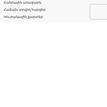
Հանրային առաջարկ
Հաճախ տրվող հարցեր
Կուտակային քարտեր
Շահավետ ակցիաներ
Կոնտակտներ
Գաղտնիության քաղաքականություն
Կատեգորիաներ
Դեղորայք
Բուժական Պարագաներ
Դեղաբույսեր և Յուղեր
Խնամք և Հիգիենա
Մանկական
Ինֆորմացիա