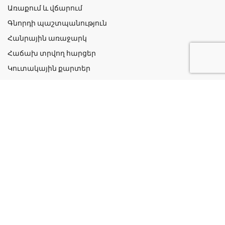
Առաքում և վճարում
Գնորդի պաշտպանություն
Հանրային առաջարկ
Հաճախ տրվող հարցեր
Կուտակային քարտեր
Շահավետ ակցիաներ
Կոնտակտներ
Գաղտնիության քաղաքականություն
Կատեգորիաներ
Դեղորայք
Բուժական Պարագաներ
Դեղաբույսեր և Յուղեր
Խնամք և Հիգիենա