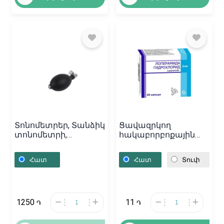
Տոնոմետրեր, Տանձիկ
Ցավազրկող
տոնոմետրի,
հակաբորբոքային
Չինաստան
դեղամիջոցներ,
Դեղապատիճներ
Հատ
Հատ
Տուփ
«Лоперамида» 2մգ,
Բելառուս
1250
11
֏
֏