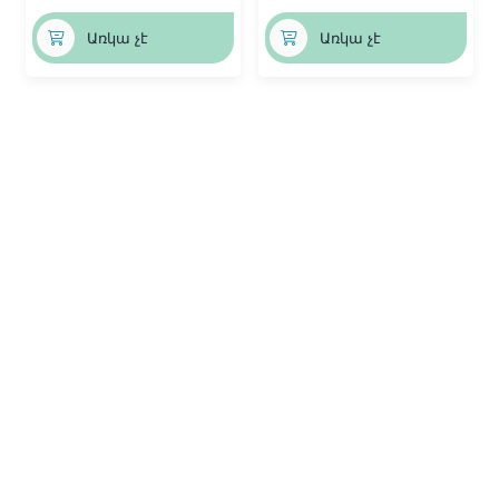
Առկա չէ
Առկա չէ