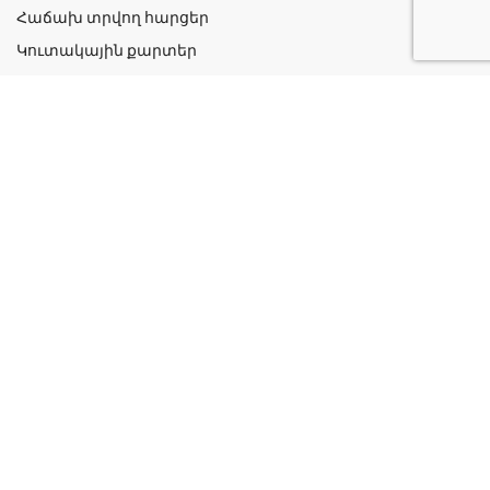
Հաճախ տրվող հարցեր
Կուտակային քարտեր
Շահավետ ակցիաներ
Կոնտակտներ
Գաղտնիության քաղաքականություն
Կատեգորիաներ
Դեղորայք
Բուժական Պարագաներ
Դեղաբույսեր և Յուղեր
Խնամք և Հիգիենա
Մանկական
Ինֆորմացիա