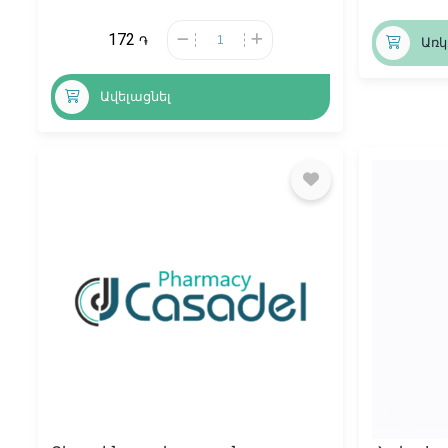
172
֏
Առկ
Ավելացնել