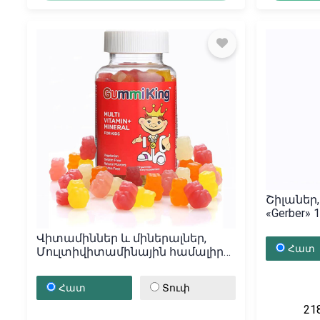
Շիլաներ
«Gerber»
Վիտամիններ և միներալներ,
Հատ
Մուլտիվիտամինային համալիր
«Gummi King», ԱՄՆ
Հատ
Տուփ
21