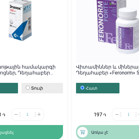
նոթային համակարգի
Վիտամիններ և միներալ
ոցներ, Դեղահաբեր
Դեղահաբեր «Feronorm» 5
«Эгилок» 100մգ, Հունգարիա
ԱՄՆ
Տուփ
Հատ
3
197
֏
֏
լացնել
Առկա չէ