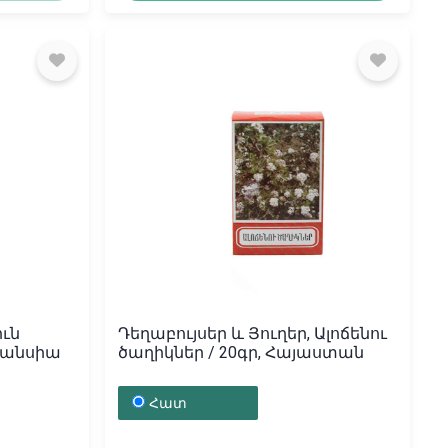
ւն
Դեղաբույսեր և Յուղեր, Ալոճենու
 Ֆրանսիա
ծաղիկներ / 20գր, Հայաստան
Հատ