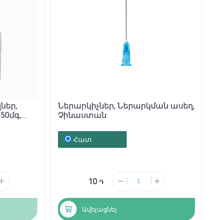
ներ,
Ներարկիչներ, Ներարկման ասեղ,
50մգ,
Չինաստան
Հատ
10
֏
Ավելացնել