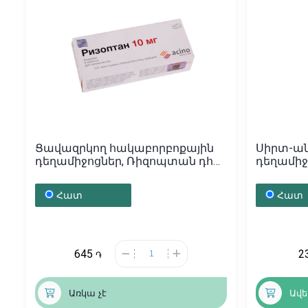
Ցավազրկող հակաբորբոքային
Սիրտ-ա
դեղամիջոցներ, Ռիզոպտան դհտ
դեղամիջ
10մգ x 9, Ուկրաինա
Հատ
Հատ
645
2
֏
Առկա չէ
Ավե