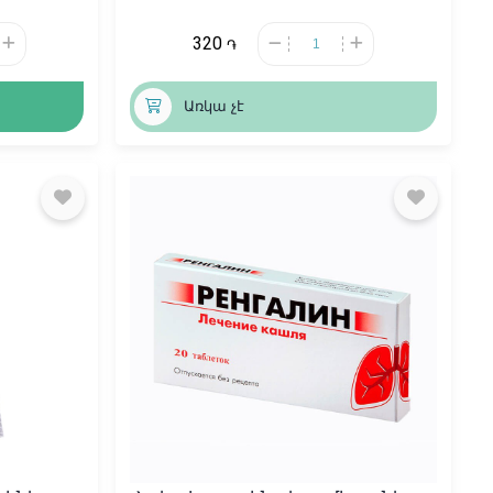
320
֏
Առկա չէ