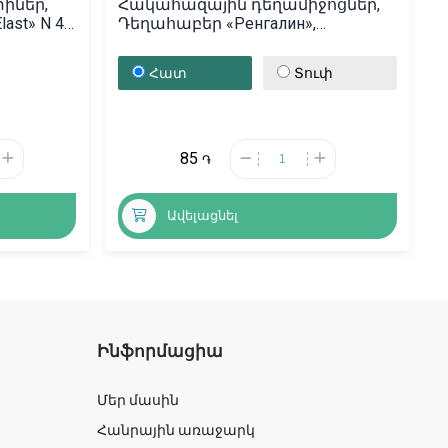
իներ,
Հակահազային դեղամիջոցներ,
st» N 4,
Դեղահաբեր «Ренгалин»,
Ռուսաստան
Հատ
Տուփ
85
֏
Ավելացնել
Ինֆորմացիա
Մեր մասին
Հանրային առաջարկ