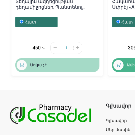
Տեղային ազդեցության
Հակահազ
դեղամիջոցներ, Պանտենոլ
Սփրեյ «Ан
նրբաքսուք 5% 50մլ Սոլնատ,
Իսպան
Ռուսաստան
Հատ
Հատ
450
30
֏
Առկա չէ
Ավե
Գլխավոր
Գլխավոր
Մեր մասին