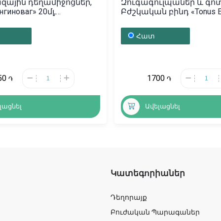
ային դեղամիջոցներ,
Զուգագուլպաներ և գոտ
гиноваг» 20մլ,
Բժշկական բինդ «Tonus Ela
իա
Լատվիա
Հատ
50
1700
֏
֏
լացնել
Ավելացնել
Կատեգորիաներ
Դեղորայք
Բուժական Պարագաներ