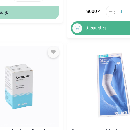
8000
֏
ա չէ
Ավելացնել