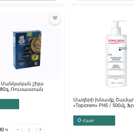
, Մանկական շիլա
 180գ, Ռուսաստան
Մազերի խնամք, Շամպո
«Topicrem» PH5 / 500մլ,
Հատ
80
֏