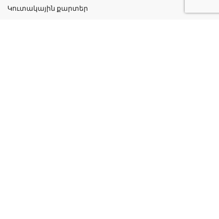
Կուտակային քարտեր
Շահավետ ակցիաներ
Կոնտակտներ
Գաղտնիության քաղաքականություն
Կատեգորիաներ
Դեղորայք
Բուժական Պարագաներ
Դեղաբույսեր և Յուղեր
Խնամք և Հիգիենա
Մանկական
Ինֆորմացիա
Մեր մասին