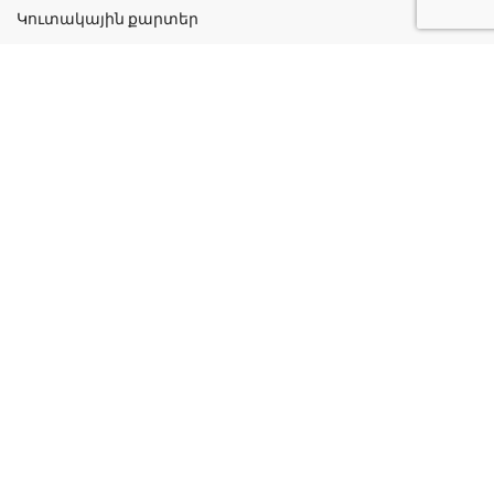
Կուտակային քարտեր
Շահավետ ակցիաներ
Կոնտակտներ
Գաղտնիության քաղաքականություն
Կատեգորիաներ
Դեղորայք
Բուժական Պարագաներ
Դեղաբույսեր և Յուղեր
Խնամք և Հիգիենա
Մանկական
Ինֆորմացիա
Մեր մասին