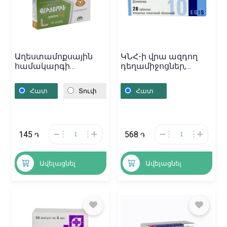
Աղեստամոքսային
ԿՆՀ-ի վրա ազդող
համակարգի
դեղամիջոցներ,
դեղամիջոցներ,
Դեղահաբեր
Մոմիկներ «Գլիցերին»
«Алзепил» 10մգ,
Հատ
Տուփ
Հատ
1գ, Հայաստան
Վենգրիա
145
568
֏
֏
Ավելացնել
Ավելացնել