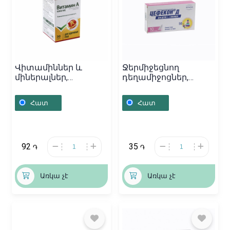
Վիտամիններ և
Ջերմիջեցնող
միներալներ,
դեղամիջոցներ,
Դեղապատիճներ
Մոմիկ «Цифекон»
«Витамин А», Չեխիա
50մգ, Ռուսաստան
Հատ
Հատ
92
35
֏
֏
Առկա չէ
Առկա չէ