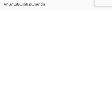
Կուտակային քարտեր
Շահավետ ակցիաներ
Կոնտակտներ
Գաղտնիության քաղաքականություն
Կատեգորիաներ
Դեղորայք
Բուժական Պարագաներ
Դեղաբույսեր և Յուղեր
Խնամք և Հիգիենա
Մանկական
Ինֆորմացիա
Մեր մասին