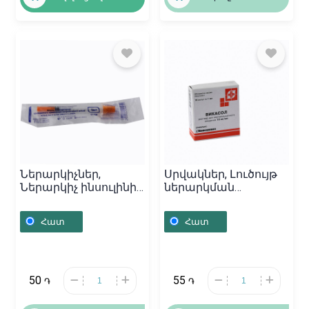
Ներարկիչներ,
Սրվակներ, Լուծույթ
Ներարկիչ ինսուլինի /
ներարկման
1մլ, Չինաստան
«Викасол» 1մլ,
Ռուսաստան
Հատ
Հատ
50
55
֏
֏