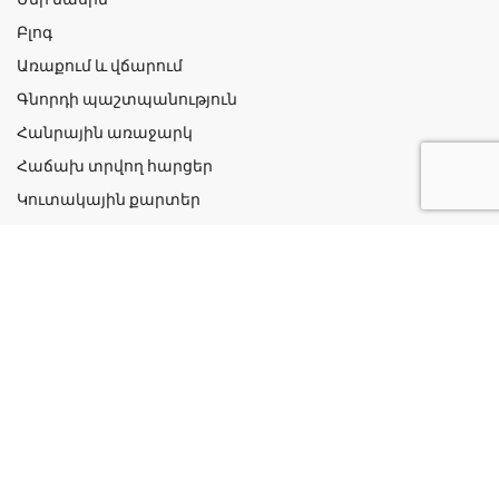
Բլոգ
Առաքում և վճարում
Գնորդի պաշտպանություն
Հանրային առաջարկ
Հաճախ տրվող հարցեր
Կուտակային քարտեր
Շահավետ ակցիաներ
Կոնտակտներ
Գաղտնիության քաղաքականություն
Կատեգորիաներ
Դեղորայք
Բուժական Պարագաներ
Դեղաբույսեր և Յուղեր