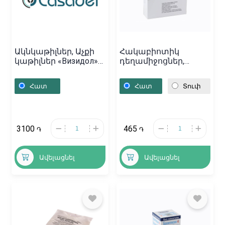
Ակնկաթիլներ, Աչքի
Հակաբիոտիկ
կաթիլներ «Визидол»
դեղամիջոցներ,
0.5% 5մլ, Հայաստան
Դեղահաբեր «Clarem»
500մգ, Կիպրոս
Հատ
Հատ
Տուփ
3100
465
֏
֏
Ավելացնել
Ավելացնել