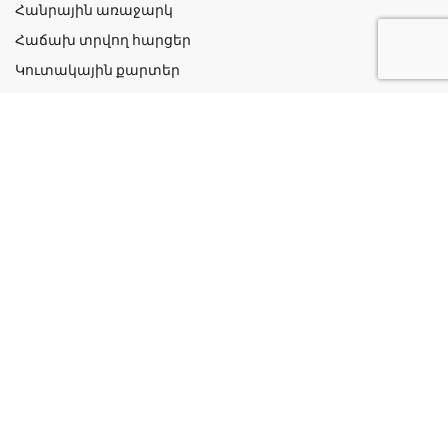
Հանրային առաջարկ
Հաճախ տրվող հարցեր
Կուտակային քարտեր
Շահավետ ակցիաներ
Կոնտակտներ
Գաղտնիության քաղաքականություն
Կատեգորիաներ
Դեղորայք
Բուժական Պարագաներ
Դեղաբույսեր և Յուղեր
Խնամք և Հիգիենա
Մանկական
Ինֆորմացիա