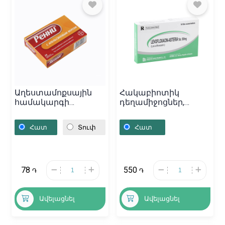
Աղեստամոքսային
Հակաբիոտիկ
համակարգի
դեղամիջոցներ,
դեղամիջոցներ,
Դեղահաբեր
Դեղահաբեր «Ренни»,
«Levofloxacin-Asteria»
Հատ
Տուփ
Հատ
Գերմանիա
500մգ, Կորեա
78
550
֏
֏
Ավելացնել
Ավելացնել