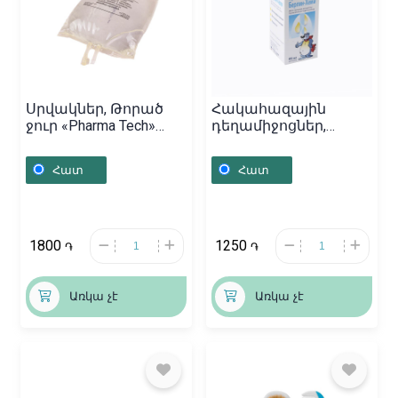
Սրվակներ, Թորած
Հակահազային
ջուր «Pharma Tech»
դեղամիջոցներ,
3000մլ, Հայաստան
Օշարակ
«Бромгексин» 60մլ,
Հատ
Հատ
Գերմանիա
1800
1250
֏
֏
Առկա չէ
Առկա չէ