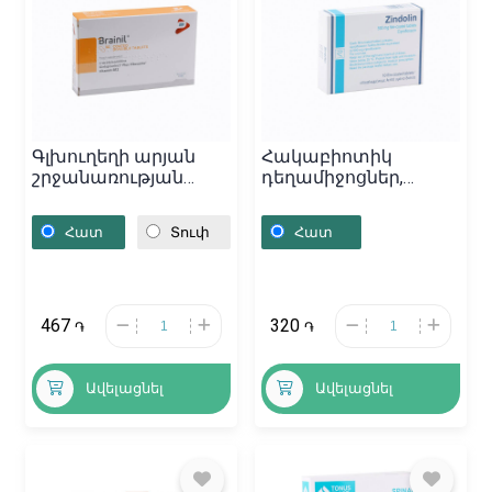
Գլխուղեղի արյան
Հակաբիոտիկ
շրջանառության
դեղամիջոցներ,
դեղամիջոցներ,
Դեղահաբեր «Zindolin»
Դեղահաբեր «Brainil»,
500մգ, Կիպրոս
Հատ
Տուփ
Հատ
Իտալիա
467
320
֏
֏
Ավելացնել
Ավելացնել