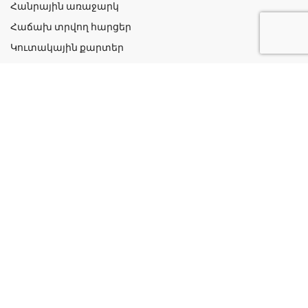
Հանրային առաջարկ
Հաճախ տրվող հարցեր
Կուտակային քարտեր
Շահավետ ակցիաներ
Կոնտակտներ
Գաղտնիության քաղաքականություն
Կատեգորիաներ
Դեղորայք
Բուժական Պարագաներ
Դեղաբույսեր և Յուղեր
Խնամք և Հիգիենա
Մանկական
Ինֆորմացիա