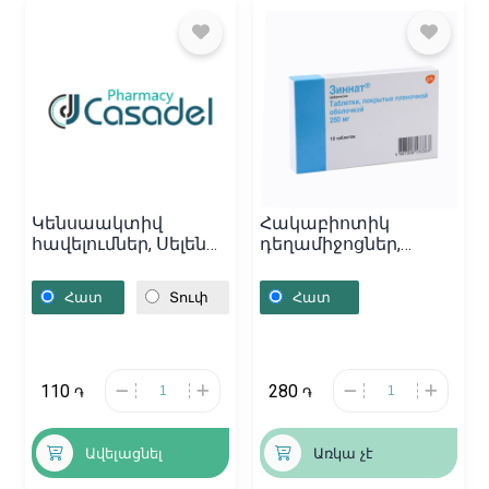
Կենսաակտիվ
Հակաբիոտիկ
հավելումներ, Սելեն
դեղամիջոցներ,
100մկգ հաբ N240
Դեղահաբեր «Зиннат»
ԷսԷֆԴի, Լեհաստան
250մգ, Ռուսաստան
Հատ
Տուփ
Հատ
110
280
֏
֏
Ավելացնել
Առկա չէ