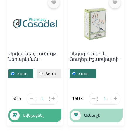
Սրվակներ, Լուծույթ
Դեղաբույսեր և
ներարկման
Յուղեր, Իշառվույտի
«Цианокобаламин» 1մլ,
խոտ 30գ, Հայաստան
Հայաստան
Հատ
Տուփ
Հատ
50
160
֏
֏
Ավելացնել
Առկա չէ