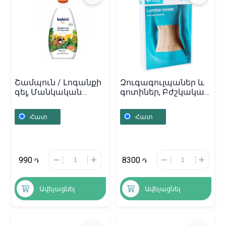
Շամպուն / Լոգանքի
Զուգագուլպաներ և
գել, Մանկական
գոտիներ, Բժշկական
լոգանքի գել/փրփուր
գոտի «Tonus Elast» XL,
«Bobini» Fun 500մլ,
Լատվիա
Հատ
Հատ
Լեհաստան
990
8300
֏
֏
Ավելացնել
Ավելացնել